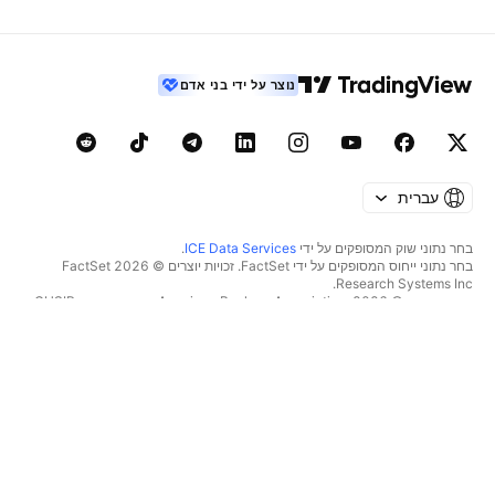
נוצר על ידי בני אדם
עברית
בחר נתוני שוק המסופקים על ידי
ICE Data Services
.
בחר נתוני ייחוס המסופקים על ידי FactSet. זכויות יוצרים © 2026 ‏FactSet
Research Systems Inc.‏
זכויות יוצרים © 2026, ‏American Bankers Association. מסד הנתונים CUSIP
מסופק על ידי FactSet Research Systems Inc. כל הזכויות שמורות.
דיווחי SEC ומסמכים נוספים מסופקים על ידי
Quartr
.
© 2026 ‏TradingView, Inc.‏
יותר ממוצר
כלים ומנויים
סופר גרפים
מאפיינים
סורקים
מחירון
נתוני שוק