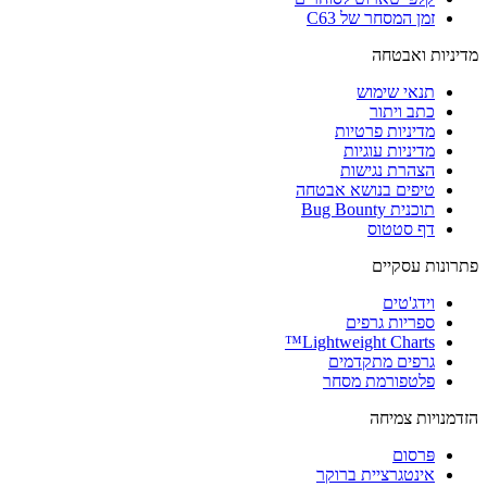
זמן המסחר של C63
מדיניות ואבטחה
תנאי שימוש
כתב ויתור
מדיניות פרטיות
מדיניות עוגיות
הצהרת נגישות
טיפים בנושא אבטחה
תוכנית Bug Bounty
דף סטטוס
פתרונות עסקיים
וידג'טים
ספריות גרפים
Lightweight Charts™
גרפים מתקדמים
פלטפורמת מסחר
הזדמנויות צמיחה
פּרסום
אינטגרציית ברוקר