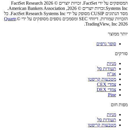
המסופקים על ידי FactSet. זכויות יוצרים © 2026 ‏FactSet Research
Systems Inc.‏
זכויות יוצרים © 2026, ‏American Bankers Association.
מסד הנתונים CUSIP מסופק על ידי FactSet Research Systems Inc. כל
הזכויות שמורות.
דיווחי SEC ומסמכים נוספים מסופקים על ידי
©
.
Quartr
2026 ‏TradingView, Inc.‏
יותר ממוצר
סופר גרפים
סורקים
מניות‏
תעודות סל
אג"ח
מטבעות קריפטו
צמדי CEX
צמדי DEX
Pine
מפות חום
מניות‏
תעודות סל
מטבעות קריפטו