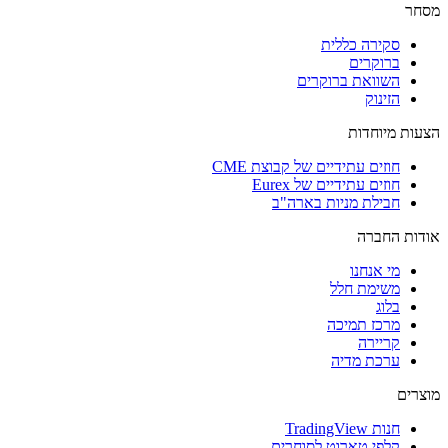
מסחר
סקירה כללית
ברוקרים
השוואת ברוקרים
הזינוק
הצעות מיוחדות
חוזים עתידיים של קבוצת CME
חוזים עתידיים של Eurex
חבילת מניות בארה"ב
אודות החברה
מי אנחנו
משימת חלל
בלוג
מרכז תמיכה
קריירה
ערכת מדיה
מוצרים
חנות TradingView
קלפי טארוט לסוחרים