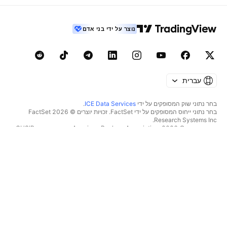
נוצר על ידי בני אדם
עברית
בחר נתוני שוק המסופקים על ידי
ICE Data Services
.
בחר נתוני ייחוס המסופקים על ידי FactSet. זכויות יוצרים © 2026 ‏FactSet
Research Systems Inc.‏
זכויות יוצרים © 2026, ‏American Bankers Association. מסד הנתונים CUSIP
מסופק על ידי FactSet Research Systems Inc. כל הזכויות שמורות.
דיווחי SEC ומסמכים נוספים מסופקים על ידי
Quartr
.
© 2026 ‏TradingView, Inc.‏
יותר ממוצר
כלים ומנויים
סופר גרפים
מאפיינים
סורקים
מחירון
נתוני שוק
מניות‏
תוכניות מתנה