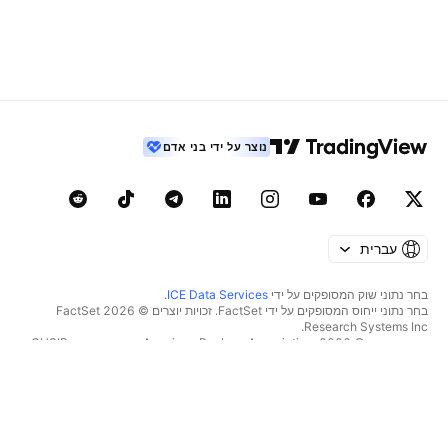
נוצר על ידי בני אדם
עברית
בחר נתוני שוק המסופקים על ידי
ICE Data Services
.
בחר נתוני ייחוס המסופקים על ידי FactSet. זכויות יוצרים © 2026 ‏FactSet
Research Systems Inc.‏
זכויות יוצרים © 2026, ‏American Bankers Association. מסד הנתונים CUSIP
מסופק על ידי FactSet Research Systems Inc. כל הזכויות שמורות.
דיווחי SEC ומסמכים נוספים מסופקים על ידי
Quartr
.
© 2026 ‏TradingView, Inc.‏