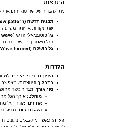
התראות
ניתן להגדיר שלושה סוגי התראות ע
תבנית חדשה (New pattern)
שתי נקודות או יותר משתנה ב
גל פוטנציאלי חדש (New potential wave)
הגל האחרון שהושלם נבנה מ
גל הושלם (Wave formed)
הגדרות
היפוך תבנית:
מאפשר לשנות א
בתהליך היווצרות:
מאפשר חיפ
סוג אורך:
מגדיר כיצד מחושב
מוחלט:
אורך הגל מחו
אחוזים:
אורך הגל מחוש
הצג תחזיות:
מציג תחז
הערה:
כאשר מתקבלים נתונים חדשים
לחישוב מחדש מלא שלו. לכן התוצא