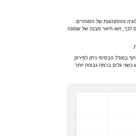
כולוגיה וההתנהגות של הסוחרים.
אם לכך, הוא תיאר מבנה של שמונה
.
גלי התיקון הם (2), (4) ו־(b). לפי אליוט, כל גל דחף במודל הבסיסי ניתן לפירוק
ה גלים. מודל ה־5-3 הבסיסי יכול להיות מיוצג כשני גלים ברמה גבוהה יותר