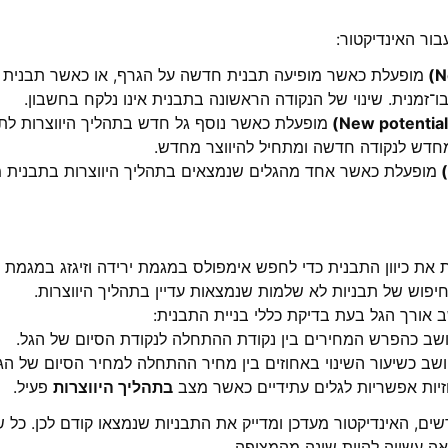
בור האינדיקטור:
מופעלת כאשר מופיעה תבנית חדשה על הגרף, או כאשר תבנית ק
ו־זמנית. שינוי של הנקודה הראשונה בתבנית אינו נלקח בחשבון.
מופעלת כאשר נוסף גל חדש בתהליך היווצרות לת
חדש לנקודה חדשה ומתחיל להיווצר מחדש.
מופעלת כאשר אחד מהגלים שנמצאים בתהליך היווצרות בתבנית מ
ת כיוון התבנית כדי לחפש אימפולס במגמת ירידה וזיגזג במגמת ע
וש של תבניות לא שלמות שנמצאות עדיין בתהליך היווצרות.
 אורך הגל בעת בדיקת כללי בניית התבנית:
שב כהפרש המחירים בין נקודת ההתחלה לנקודת הסיום של הגל.
ב כשיעור השינוי באחוזים בין מחיר ההתחלה למחיר הסיום של הגל
יות אפשריות לגלים עתידיים כאשר מצב
בתהליך היווצרות
פעיל.
, האינדיקטור מעדכן ומדייק את התבניות שנמצאו קודם לכן. כל שי
ה עשויה להיות שונה מהמצופה.