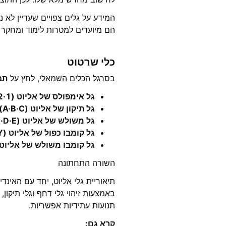
המידע על גלים צפויים שעדיין לא 
הם מיועדים למטרות לימוד ומחקר 
כלי שרטוט
בסרגל הכלים השמאלי, לחץ על
תב
גל אימפולס של אליוט (1·2·3·4·5):
גל תיקון של אליוט (A·B·C):
גל משולש של אליוט (A·B·C·D·E):
גל קומבו כפול של אליוט (W·X·Y):
גל קומבו משולש של אליוט (W·X·Y·X·Z
השורה התחתונה
תיאוריית גלי אליוט, יחד עם האינד
באמצעות זיהוי גלי דחף וגלי תיקון
תנועות עתידיות אפשריות.
קרא גם: