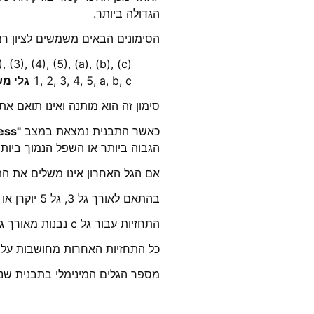
הגדולה ביותר.
הסימונים הבאים משמשים לציון רמ
, (3), (4), (5), (a), (b), (c)
1, 2, 3, 4, 5, a, b, c
גלי מש
סימון זה הוא מותנה ואינו תואם את
כאשר התבנית נמצאת במצב
"In progress"
הגבוה ביותר או השפל הנמוך ביותר
אם הגל האחרון אינו משלים את התב
בהתאם לאורך גל 3, גל 5 יוקרן או מתוך גל 1 או מגובה התנועה של שלושת הגלים הראשונים.
התחזיות עבור גל c נבנות מאורך גל a.
כל התחזיות האחרות מחושבות על 
מספר הגלים המינימלי בתבנית שנמצ