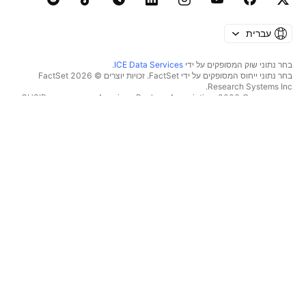
עברית
בחר נתוני שוק המסופקים על ידי
ICE Data Services
.
בחר נתוני ייחוס המסופקים על ידי FactSet. זכויות יוצרים © 2026 ‏FactSet
Research Systems Inc.‏
זכויות יוצרים © 2026, ‏American Bankers Association. מסד הנתונים CUSIP
מסופק על ידי FactSet Research Systems Inc. כל הזכויות שמורות.
דיווחי SEC ומסמכים נוספים מסופקים על ידי
Quartr
.
© 2026 ‏TradingView, Inc.‏
יותר ממוצר
כלים ומנויים
סופר גרפים
מאפיינים
סורקים
מחירון
נתוני שוק
מניות‏
תוכניות מתנה
תעודות סל
מסחר
אג"ח
מטבעות קריפטו
סקירה כללית
צמדי CEX
ברוקרים
צמדי DEX
השוואת ברוקרים
Pine
הזינוק
מפות חום
הצעות מיוחדות