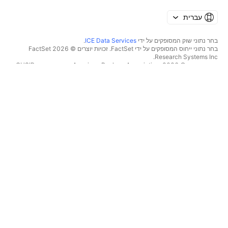
עברית
בחר נתוני שוק המסופקים על ידי
ICE Data Services
.
בחר נתוני ייחוס המסופקים על ידי FactSet. זכויות יוצרים © 2026 ‏FactSet
Research Systems Inc.‏
זכויות יוצרים © 2026, ‏American Bankers Association. מסד הנתונים CUSIP
מסופק על ידי FactSet Research Systems Inc. כל הזכויות שמורות.
דיווחי SEC ומסמכים נוספים מסופקים על ידי
Quartr
.
© 2026 ‏TradingView, Inc.‏
יותר ממוצר
כלים ומנויים
סופר גרפים
מאפיינים
סורקים
מחירון
נתוני שוק
מניות‏
תוכניות מתנה
תעודות סל
מסחר
אג"ח
מטבעות קריפטו
סקירה כללית
צמדי CEX
ברוקרים
צמדי DEX
השוואת ברוקרים
Pine
הזינוק
מפות חום
הצעות מיוחדות