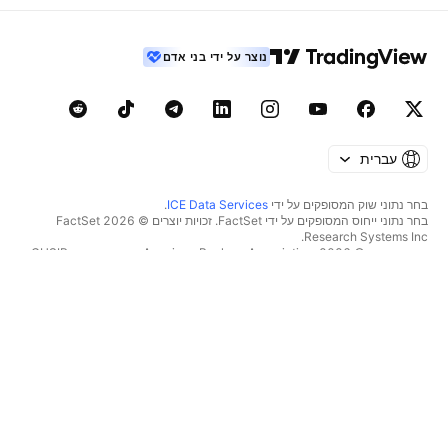
נוצר על ידי בני אדם
עברית
בחר נתוני שוק המסופקים על ידי
ICE Data Services
.
בחר נתוני ייחוס המסופקים על ידי FactSet. זכויות יוצרים © 2026 ‏FactSet
Research Systems Inc.‏
זכויות יוצרים © 2026, ‏American Bankers Association. מסד הנתונים CUSIP
מסופק על ידי FactSet Research Systems Inc. כל הזכויות שמורות.
דיווחי SEC ומסמכים נוספים מסופקים על ידי
Quartr
.
© 2026 ‏TradingView, Inc.‏
יותר ממוצר
כלים ומנויים
סופר גרפים
מאפיינים
סורקים
מחירון
נתוני שוק
מניות‏
תוכניות מתנה