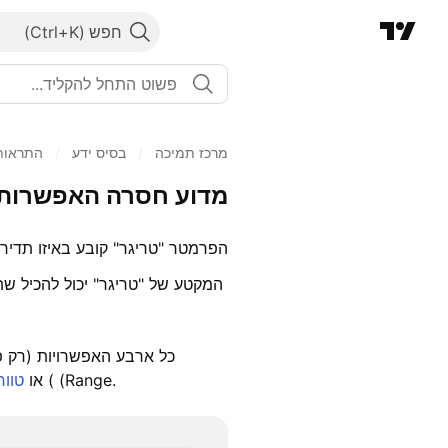
חפש
מרכז תמיכה
/
בסיס ידע
/
התראות
מדוע חסרה האפשרות פעם אחת
הפרמטר "טריגר" קובע באיזו תדיר
המקטע של "טריגר" יכול להכיל שת
כל ארבע האפשרויות (רק פ
( (Range.
טווח
(Heikin Ashi ) או