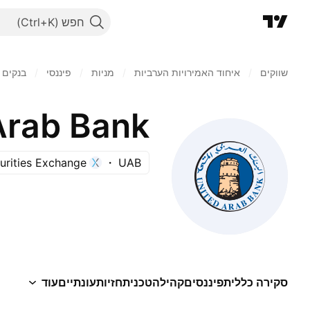
חפש
שווקים
/
איחוד האמירויות הערביות
/
מניות‏
/
פיננסי
/
בנקים א
Arab Bank
urities Exchange
UAB
סקירה כללית
פיננסים
קהילה
טכני
תחזיות
עונתיים
עוד