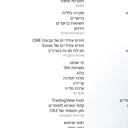
תוכניות מתנה
מסחר
ו
סקירה כללית
ברוקרים
השוואת ברוקרים
הזינוק
הצעות מיוחדות
חוזים עתידיים של קבוצת CME
חוזים עתידיים של Eurex
ו
חבילת מניות בארה"ב
אודות החברה
מי אנחנו
משימת חלל
בלוג
מרכז תמיכה
קריירה
ערכת מדיה
מוצרים
ליים
חנות TradingView
קלפי טארוט לסוחרים
זמן המסחר של C63
מדיניות ואבטחה
תנאי שימוש
כתב ויתור