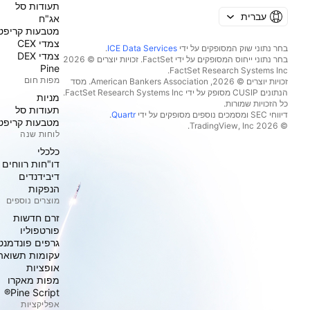
תעודות סל
עברית
אג"ח
מטבעות קריפט
צמדי CEX
בחר נתוני שוק המסופקים על ידי
ICE Data Services
.
צמדי DEX
בחר נתוני ייחוס המסופקים על ידי FactSet. זכויות יוצרים © 2026
Pine
מפות חום
זכויות יוצרים © 2026, ‏American Bankers Association. מסד
הנתונים CUSIP מסופק על ידי FactSet Research Systems Inc.
מניות‏
כל הזכויות שמורות.
תעודות סל
דיווחי SEC ומסמכים נוספים מסופקים על ידי
Quartr
.
מטבעות קריפט
© 2026 ‏TradingView, Inc.‏
לוחות שנה
כלכלי
דו"חות רווחים
דיבידנדים
הנפקות
מוצרים נוספים
זרם חדשות
פורטפוליו
גרפים פונדמנט
עקומות תשואה
אופציות
מפות מאקרו
Pine Script®
אפליקציות