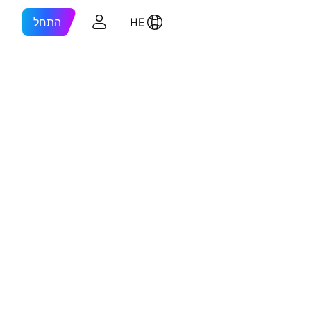
HE
התחל