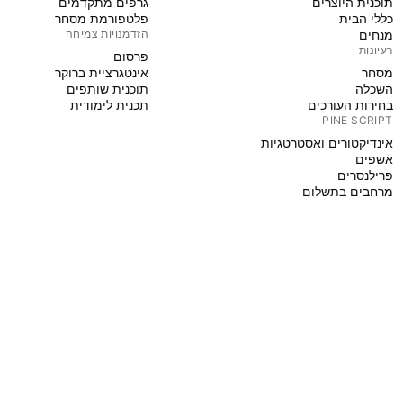
תוכנית היוצרים
גרפים מתקדמים
כללי הבית
פלטפורמת מסחר
מנחים
הזדמנויות צמיחה
רעיונות
פּרסום
מסחר
אינטגרציית ברוקר
השכלה
תוכנית שותפים
בחירות העורכים
תכנית לימודית
PINE SCRIPT
אינדיקטורים ואסטרטגיות
אשפים
פרילנסרים
מרחבים בתשלום