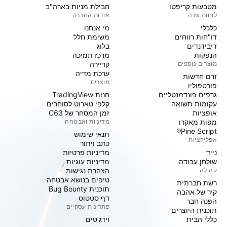
מטבעות קריפטו
חבילת מניות בארה"ב
לוחות שנה
אודות החברה
כלכלי
מי אנחנו
דו"חות רווחים
משימת חלל
דיבידנדים
בלוג
הנפקות
מרכז תמיכה
מוצרים נוספים
קריירה
ערכת מדיה
זרם חדשות
מוצרים
פורטפוליו
גרפים פונדמנטליים
חנות TradingView
עקומות תשואה
קלפי טארוט לסוחרים
אופציות
זמן המסחר של C63
מפות מאקרו
מדיניות ואבטחה
Pine Script®
תנאי שימוש
אפליקציות
כתב ויתור
נייד
מדיניות פרטיות
שולחן עבודה
מדיניות עוגיות
קהילה
הצהרת נגישות
טיפים בנושא אבטחה
רשת חברתית
תוכנית Bug Bounty
קיר של אהבה
דף סטטוס
הפנה חבר
פתרונות עסקיים
תוכנית היוצרים
כללי הבית
וידג'טים