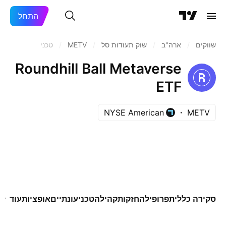
התחל
שווקים
/
ארה"ב‏
/
שוק תעודות סל
/
METV
/
טכני
Roundhill Ball Metaverse
ETF
NYSE American
METV
סקירה כללית
פרופיל
החזקות
קהילה
טכני
עונתיים
אופציות
עוד