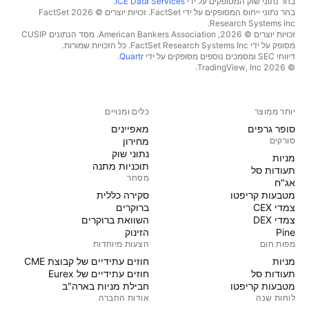
בחר נתוני שוק המסופקים על ידי
ICE Data Services
.
בחר נתוני ייחוס המסופקים על ידי FactSet. זכויות יוצרים © 2026 ‏FactSet
Research Systems Inc.‏
זכויות יוצרים © 2026, ‏American Bankers Association. מסד הנתונים CUSIP
מסופק על ידי FactSet Research Systems Inc. כל הזכויות שמורות.
דיווחי SEC ומסמכים נוספים מסופקים על ידי
Quartr
.
© 2026 ‏TradingView, Inc.‏
יותר ממוצר
כלים ומנויים
סופר גרפים
מאפיינים
סורקים
מחירון
נתוני שוק
מניות‏
תוכניות מתנה
תעודות סל
מסחר
אג"ח
מטבעות קריפטו
סקירה כללית
צמדי CEX
ברוקרים
צמדי DEX
השוואת ברוקרים
Pine
הזינוק
מפות חום
הצעות מיוחדות
מניות‏
חוזים עתידיים של קבוצת CME
תעודות סל
חוזים עתידיים של Eurex
מטבעות קריפטו
חבילת מניות בארה"ב
לוחות שנה
אודות החברה