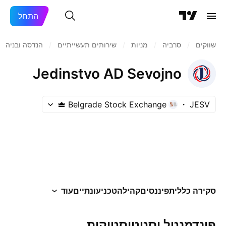
התחל
שווקים
/
סרביה
/
מניות‏
/
שירותים תעשייתיים
/
הנדסה ובניה
Jedinstvo AD Sevojno
Belgrade Stock Exchange
JESV
סקירה כללית
פיננסים
קהילה
טכני
עונתיים
עוד
פונדמנטל וסטטיסטיקות