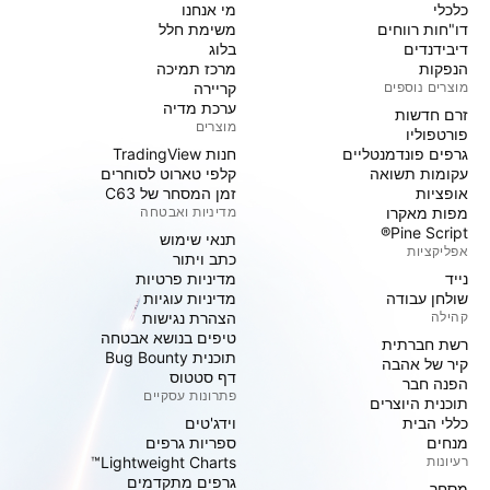
כלכלי
מי אנחנו
דו"חות רווחים
משימת חלל
דיבידנדים
בלוג
הנפקות
מרכז תמיכה
מוצרים נוספים
קריירה
ערכת מדיה
זרם חדשות
מוצרים
פורטפוליו
גרפים פונדמנטליים
חנות TradingView
עקומות תשואה
קלפי טארוט לסוחרים
אופציות
זמן המסחר של C63
מפות מאקרו
מדיניות ואבטחה
Pine Script®
תנאי שימוש
אפליקציות
כתב ויתור
נייד
מדיניות פרטיות
שולחן עבודה
מדיניות עוגיות
קהילה
הצהרת נגישות
טיפים בנושא אבטחה
רשת חברתית
תוכנית Bug Bounty
קיר של אהבה
דף סטטוס
הפנה חבר
פתרונות עסקיים
תוכנית היוצרים
כללי הבית
וידג'טים
מנחים
ספריות גרפים
רעיונות
Lightweight Charts™
גרפים מתקדמים
מסחר