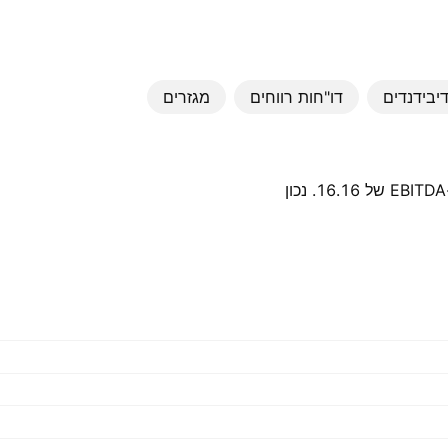
יבידנדים
דו"חות רווחים
מגזרים
מכפיל מחיר למכירות הוא 2.67. לחברה יש יחס שווי פעילות ל-EBITDA של 16.16. נכון