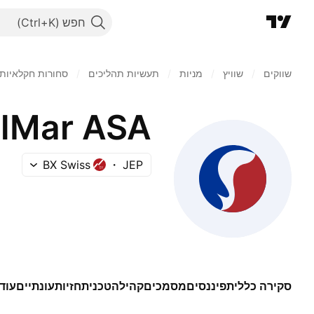
חפש
שווקים
/
שוויץ
/
מניות‏
/
תעשיות תהליכים
/
סחורות חקלאיות
lMar ASA
BX Swiss
JEP
סקירה כללית
פיננסים
מסמכים
קהילה
טכני
תחזיות
עונתיים
עוד