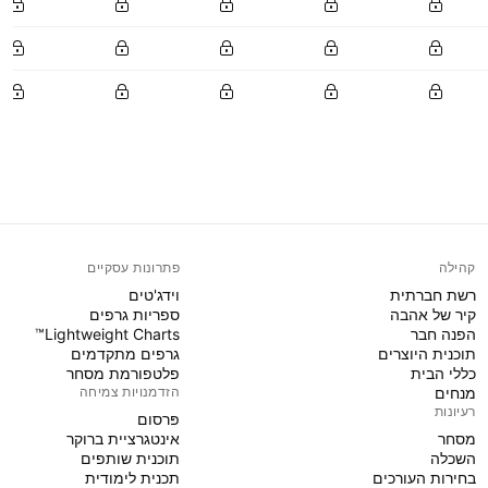
קהילה
פתרונות עסקיים
רשת חברתית
וידג'טים
קיר של אהבה
ספריות גרפים
הפנה חבר
Lightweight Charts™
תוכנית היוצרים
גרפים מתקדמים
כללי הבית
פלטפורמת מסחר
מנחים
הזדמנויות צמיחה
רעיונות
פּרסום
מסחר
אינטגרציית ברוקר
השכלה
תוכנית שותפים
בחירות העורכים
תכנית לימודית