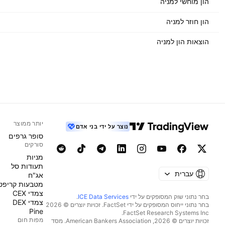
הון מוחשי למניה
הון חוזר למניה
הוצאות הון למניה
יותר ממוצר
נוצר על ידי בני אדם
סופר גרפים
סורקים
מניות‏
תעודות סל
עברית
אג"ח
מטבעות קריפט
צמדי CEX
בחר נתוני שוק המסופקים על ידי
ICE Data Services
.
צמדי DEX
בחר נתוני ייחוס המסופקים על ידי FactSet. זכויות יוצרים © 2026
Pine
מפות חום
זכויות יוצרים © 2026, ‏American Bankers Association. מסד