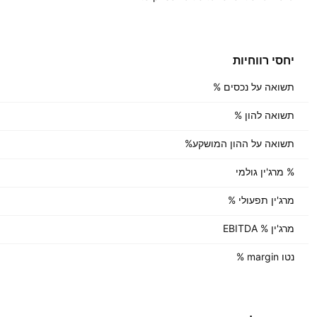
יחסי רווחיות
תשואה על נכסים %
תשואה להון %
תשואה על ההון המושקע%
% מרג'ין גולמי
מרג'ין תפעולי %
מרג'ין % EBITDA
נטו margin %