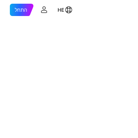
HE
התחל