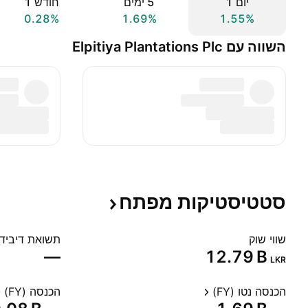
יום ‎1‎
‎5‎ ימים
חודש ‎1‎
0.28%
1.69%
1.55%
השווה עם Elpitiya Plantations Plc
סטטיסטיקות
מפתח
שווי שוק
תשואת דיבידנד
—
‪12.79 B‬
LKR
הכנסה נטו (FY)
הכנסה (FY)