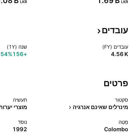
9.08 B‬
‪1.69 B‬
LKR
LKR
עובדים
עובדים (FY)
שנה (1Y)
.54%‬
+156
‪4.56 K‬
פרטים
סקטור
תעשיה
מינרלים שאינם אנרגיה
מוצרי יערות
מַטֶה
נוסד
1992
Colombo