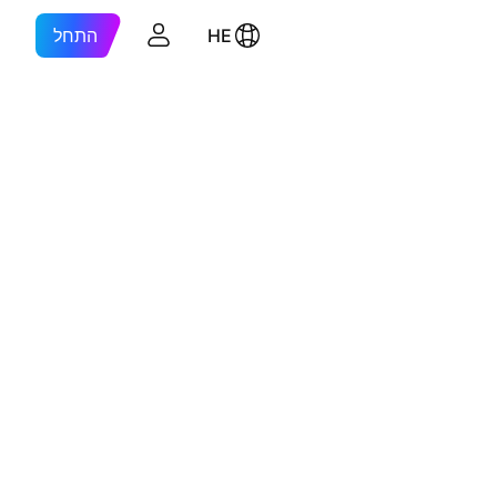
HE
התחל