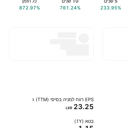
‎5‎ שנים
‎10‎ שנים
כל הזמן
872.97%
761.24%
233.95%
EPS רווח למניה בסיסי (TTM)
23.25
LKR
בטא (1Y)