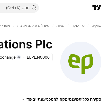
חפש
שווקים
/
סרי לנקה
/
מניות‏
/
מינרלים שאינם אנרגיה
/
מוצרי י
ations Plc
Exchange
ELPL.N0000
סקירה כללית
פיננסים
קהילה
טכני
עונתיים
עוד