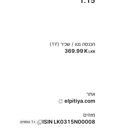
1.15
הכנסה נטו / שכיר (1Y)
‪369.99 K‬
LKR
אתר‏
elpitiya.com
מזהים
ISIN
LK0315N00008
+1 נוספים