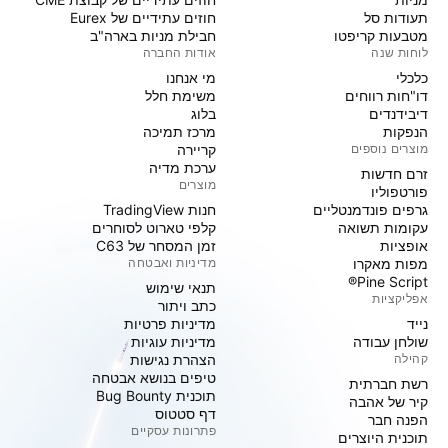
תעודות סל
חוזים עתידיים של Eurex
מטבעות קריפטו
חבילת מניות בארה"ב
לוחות שנה
אודות החברה
כלכלי
מי אנחנו
דו"חות רווחים
משימת חלל
דיבידנדים
בלוג
הנפקות
מרכז תמיכה
מוצרים נוספים
קריירה
ערכת מדיה
זרם חדשות
מוצרים
פורטפוליו
גרפים פונדמנטליים
חנות TradingView
עקומות תשואה
קלפי טארוט לסוחרים
אופציות
זמן המסחר של C63
מפות מאקרו
מדיניות ואבטחה
Pine Script®
תנאי שימוש
אפליקציות
כתב ויתור
נייד
מדיניות פרטיות
שולחן עבודה
מדיניות עוגיות
קהילה
הצהרת נגישות
טיפים בנושא אבטחה
רשת חברתית
תוכנית Bug Bounty
קיר של אהבה
דף סטטוס
הפנה חבר
פתרונות עסקיים
תוכנית היוצרים