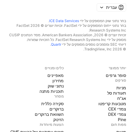
עברית
בחר נתוני שוק המסופקים על ידי
ICE Data Services
.
בחר נתוני ייחוס המסופקים על ידי FactSet. זכויות יוצרים © 2026 ‏FactSet
Research Systems Inc.‏
זכויות יוצרים © 2026, ‏American Bankers Association. מסד הנתונים CUSIP
מסופק על ידי FactSet Research Systems Inc. כל הזכויות שמורות.
דיווחי SEC ומסמכים נוספים מסופקים על ידי
Quartr
.
© 2026 ‏TradingView, Inc.‏
יותר ממוצר
כלים ומנויים
סופר גרפים
מאפיינים
סורקים
מחירון
נתוני שוק
מניות‏
תוכניות מתנה
תעודות סל
מסחר
אג"ח
מטבעות קריפטו
סקירה כללית
צמדי CEX
ברוקרים
צמדי DEX
השוואת ברוקרים
Pine
הזינוק
מפות חום
הצעות מיוחדות
מניות‏
חוזים עתידיים של קבוצת CME