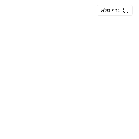
גרף מלא