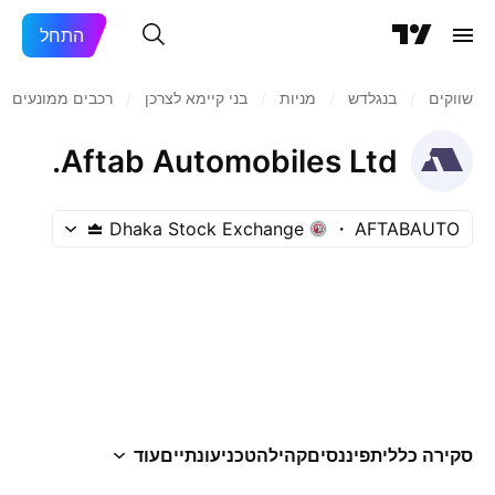
התחל
שווקים
/
בנגלדש
/
מניות‏
/
בני קיימא לצרכן
/
רכבים ממונעים
Aftab Automobiles Ltd.
Dhaka Stock Exchange
AFTABAUTO
סקירה כללית
פיננסים
קהילה
טכני
עונתיים
עוד