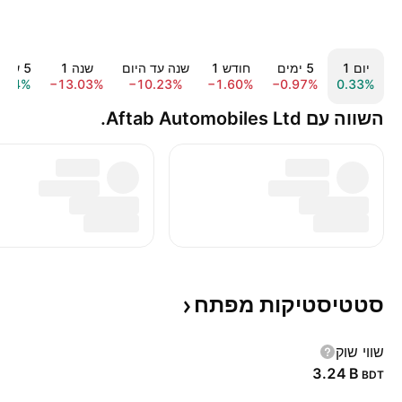
יום ‎1‎
‎5‎ ימים
חודש ‎1‎
שנה עד היום
שנה ‎1‎
‎5‎ שנים
5.44%
−13.03%
−10.23%
−1.60%
−0.97%
0.33%
השווה עם Aftab Automobiles Ltd.
סטטיסטיקות
מפתח
שווי שוק
‪3.24 B‬
BDT