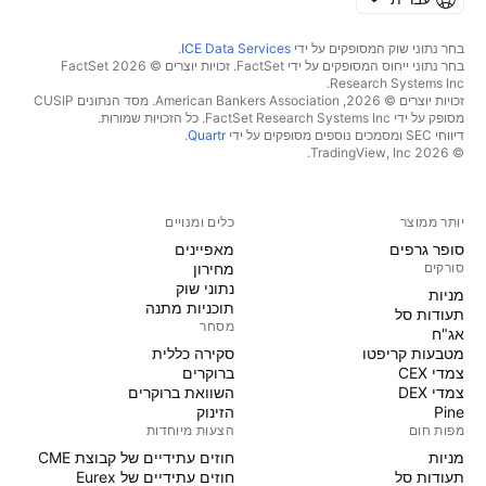
בחר נתוני שוק המסופקים על ידי
ICE Data Services
.
בחר נתוני ייחוס המסופקים על ידי FactSet. זכויות יוצרים © 2026 ‏FactSet
Research Systems Inc.‏
זכויות יוצרים © 2026, ‏American Bankers Association. מסד הנתונים CUSIP
מסופק על ידי FactSet Research Systems Inc. כל הזכויות שמורות.
דיווחי SEC ומסמכים נוספים מסופקים על ידי
Quartr
.
© 2026 ‏TradingView, Inc.‏
יותר ממוצר
כלים ומנויים
סופר גרפים
מאפיינים
סורקים
מחירון
נתוני שוק
מניות‏
תוכניות מתנה
תעודות סל
מסחר
אג"ח
מטבעות קריפטו
סקירה כללית
צמדי CEX
ברוקרים
צמדי DEX
השוואת ברוקרים
Pine
הזינוק
מפות חום
הצעות מיוחדות
מניות‏
חוזים עתידיים של קבוצת CME
תעודות סל
חוזים עתידיים של Eurex