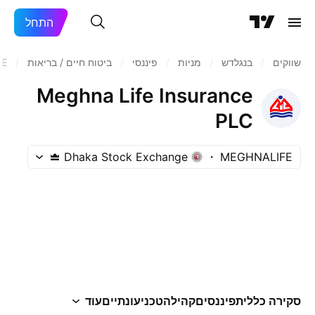
התחל
שווקים
/
בנגלדש
/
מניות‏
/
פיננסי
/
ביטוח חיים / בריאות
/
FE
Meghna Life Insurance
PLC
Dhaka Stock Exchange
MEGHNALIFE
סקירה כללית
פיננסים
קהילה
טכני
עונתיים
עוד