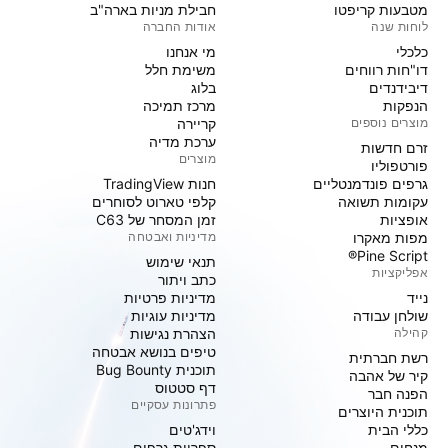
מטבעות קריפטו
חבילת מניות בארה"ב
לוחות שנה
אודות החברה
כלכלי
מי אנחנו
דו"חות רווחים
משימת חלל
דיבידנדים
בלוג
הנפקות
מרכז תמיכה
מוצרים נוספים
קריירה
ערכת מדיה
זרם חדשות
מוצרים
פורטפוליו
גרפים פונדמנטליים
חנות TradingView
עקומות תשואה
קלפי טארוט לסוחרים
אופציות
זמן המסחר של C63
מפות מאקרו
מדיניות ואבטחה
Pine Script®
תנאי שימוש
אפליקציות
כתב ויתור
נייד
מדיניות פרטיות
שולחן עבודה
מדיניות עוגיות
קהילה
הצהרת נגישות
טיפים בנושא אבטחה
רשת חברתית
תוכנית Bug Bounty
קיר של אהבה
דף סטטוס
הפנה חבר
פתרונות עסקיים
תוכנית היוצרים
כללי הבית
וידג'טים
מנחים
ספריות גרפים