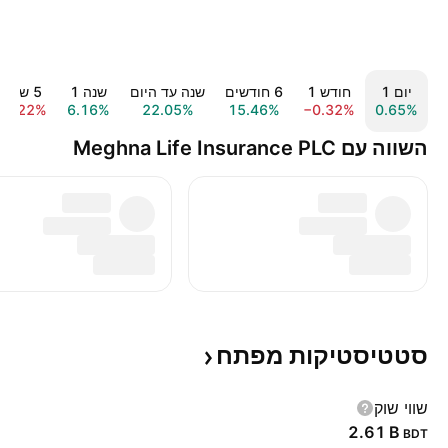
יום ‎1‎
חודש ‎1‎
‎6‎ חודשים
שנה עד היום
שנה ‎1‎
‎5‎ שנים
−1.22%
6.16%
22.05%
15.46%
−0.32%
0.65%
השווה עם Meghna Life Insurance PLC
סטטיסטיקות
מפתח
שווי שוק
‪2.61 B‬
BDT