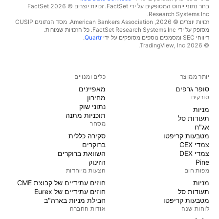
בחר נתוני ייחוס המסופקים על ידי FactSet. זכויות יוצרים © 2026 ‏FactSet
Research Systems Inc.‏
זכויות יוצרים © 2026, ‏American Bankers Association. מסד הנתונים CUSIP
מסופק על ידי FactSet Research Systems Inc. כל הזכויות שמורות.
דיווחי SEC ומסמכים נוספים מסופקים על ידי
Quartr
.
© 2026 ‏TradingView, Inc.‏
יותר ממוצר
כלים ומנויים
סופר גרפים
מאפיינים
סורקים
מחירון
נתוני שוק
מניות‏
תוכניות מתנה
תעודות סל
מסחר
אג"ח
מטבעות קריפטו
סקירה כללית
צמדי CEX
ברוקרים
צמדי DEX
השוואת ברוקרים
Pine
הזינוק
מפות חום
הצעות מיוחדות
מניות‏
חוזים עתידיים של קבוצת CME
תעודות סל
חוזים עתידיים של Eurex
מטבעות קריפטו
חבילת מניות בארה"ב
לוחות שנה
אודות החברה