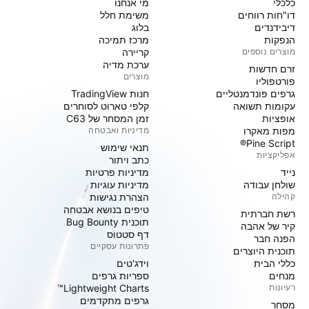
כלכלי
מי אנחנו
דו"חות רווחים
משימת חלל
דיבידנדים
בלוג
הנפקות
מרכז תמיכה
מוצרים נוספים
קריירה
ערכת מדיה
זרם חדשות
מוצרים
פורטפוליו
גרפים פונדמנטליים
חנות TradingView
עקומות תשואה
קלפי טארוט לסוחרים
אופציות
זמן המסחר של C63
מפות מאקרו
מדיניות ואבטחה
Pine Script®
תנאי שימוש
אפליקציות
כתב ויתור
נייד
מדיניות פרטיות
שולחן עבודה
מדיניות עוגיות
קהילה
הצהרת נגישות
טיפים בנושא אבטחה
רשת חברתית
תוכנית Bug Bounty
קיר של אהבה
דף סטטוס
הפנה חבר
פתרונות עסקיים
תוכנית היוצרים
כללי הבית
וידג'טים
מנחים
ספריות גרפים
רעיונות
Lightweight Charts™
גרפים מתקדמים
מסחר