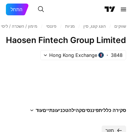
התחל
שווקים
/
הונג קונג, סין
/
מניות‏
/
פיננסי
/
מימון / השכרה / ליסינ
Haosen Fintech Group Limited
Hong Kong Exchange
3848
סקירה כללית
פיננסים
קהילה
טכני
עונתיים
עוד
חזור