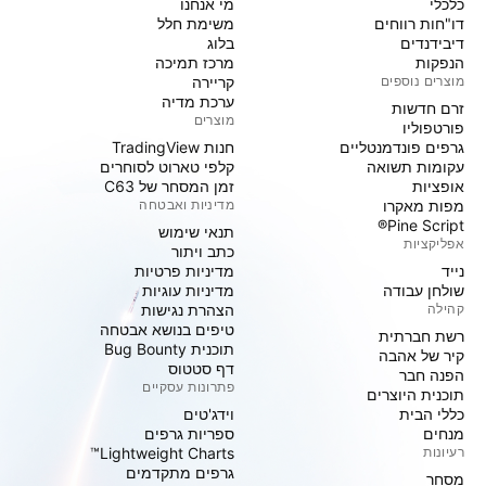
כלכלי
מי אנחנו
דו"חות רווחים
משימת חלל
דיבידנדים
בלוג
הנפקות
מרכז תמיכה
מוצרים נוספים
קריירה
ערכת מדיה
זרם חדשות
מוצרים
פורטפוליו
גרפים פונדמנטליים
חנות TradingView
עקומות תשואה
קלפי טארוט לסוחרים
אופציות
זמן המסחר של C63
מפות מאקרו
מדיניות ואבטחה
Pine Script®
תנאי שימוש
אפליקציות
כתב ויתור
נייד
מדיניות פרטיות
שולחן עבודה
מדיניות עוגיות
קהילה
הצהרת נגישות
טיפים בנושא אבטחה
רשת חברתית
תוכנית Bug Bounty
קיר של אהבה
דף סטטוס
הפנה חבר
פתרונות עסקיים
תוכנית היוצרים
כללי הבית
וידג'טים
מנחים
ספריות גרפים
רעיונות
Lightweight Charts™
גרפים מתקדמים
מסחר