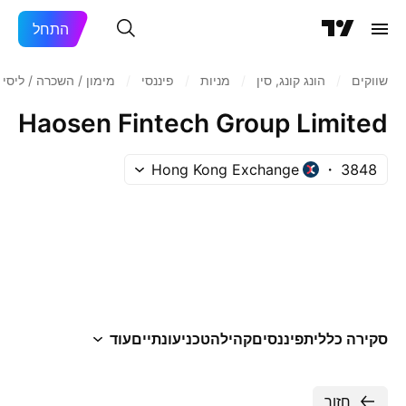
התחל
שווקים
/
הונג קונג, סין
/
מניות‏
/
פיננסי
/
מימון / השכרה / ליסינ
Haosen Fintech Group Limited
Hong Kong Exchange
3848
סקירה כללית
פיננסים
קהילה
טכני
עונתיים
עוד
חזור