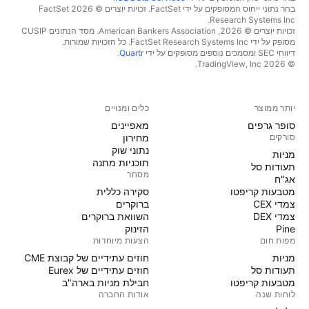
בחר נתוני ייחוס המסופקים על ידי FactSet. זכויות יוצרים © 2026 ‏FactSet
Research Systems Inc.‏
זכויות יוצרים © 2026, ‏American Bankers Association. מסד הנתונים CUSIP
מסופק על ידי FactSet Research Systems Inc. כל הזכויות שמורות.
דיווחי SEC ומסמכים נוספים מסופקים על ידי
Quartr
.
© 2026 ‏TradingView, Inc.‏
יותר ממוצר
כלים ומנויים
סופר גרפים
מאפיינים
סורקים
מחירון
נתוני שוק
מניות‏
תוכניות מתנה
תעודות סל
מסחר
אג"ח
מטבעות קריפטו
סקירה כללית
צמדי CEX
ברוקרים
צמדי DEX
השוואת ברוקרים
Pine
הזינוק
מפות חום
הצעות מיוחדות
מניות‏
חוזים עתידיים של קבוצת CME
תעודות סל
חוזים עתידיים של Eurex
מטבעות קריפטו
חבילת מניות בארה"ב
לוחות שנה
אודות החברה