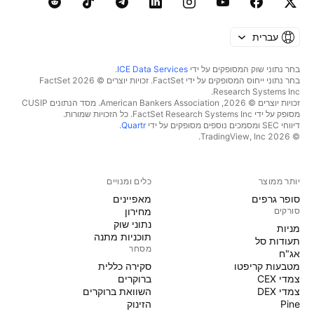
עברית
בחר נתוני שוק המסופקים על ידי
ICE Data Services
.
בחר נתוני ייחוס המסופקים על ידי FactSet. זכויות יוצרים © 2026 ‏FactSet
Research Systems Inc.‏
זכויות יוצרים © 2026, ‏American Bankers Association. מסד הנתונים CUSIP
מסופק על ידי FactSet Research Systems Inc. כל הזכויות שמורות.
דיווחי SEC ומסמכים נוספים מסופקים על ידי
Quartr
.
© 2026 ‏TradingView, Inc.‏
יותר ממוצר
כלים ומנויים
סופר גרפים
מאפיינים
סורקים
מחירון
נתוני שוק
מניות‏
תוכניות מתנה
תעודות סל
מסחר
אג"ח
מטבעות קריפטו
סקירה כללית
צמדי CEX
ברוקרים
צמדי DEX
השוואת ברוקרים
Pine
הזינוק