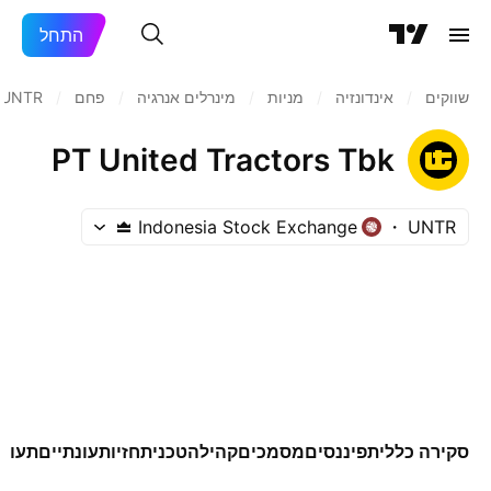
התחל
שווקים
/
אינדונזיה
/
מניות‏
/
מינרלים אנרגיה
/
פחם
/
UNTR
PT United Tractors Tbk
Indonesia Stock Exchange
UNTR
סקירה כללית
פיננסים
מסמכים
קהילה
טכני
תחזיות
עונתיים
תעודו