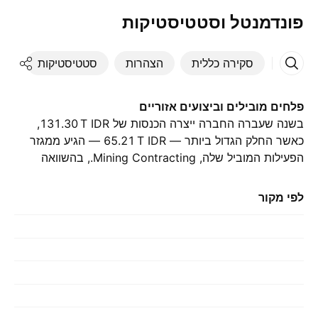
פונדמנטל וסטטיסטיקות
סקירה כללית
הצהרות
סטטיסטיקות
די
פלחים מובילים וביצועים אזוריים
בשנה שעברה החברה ייצרה הכנסות של ‪131.30 T‬ IDR,
כאשר החלק הגדול ביותר — ‪65.21 T‬ IDR — הגיע ממגזר
הפעילות המוביל שלה, Mining Contracting., בהשוואה
ל-‪68.48 T‬ IDR בשנה הקודמת. התרומה הגדולה ביותר
הגיעה מ-אינדונזיה, אשר היוותה ‪102.35 T‬ IDR בשנה
לפי מקור
שעברה., עם ‪103.58 T‬ IDR בשנה שלפני כן.