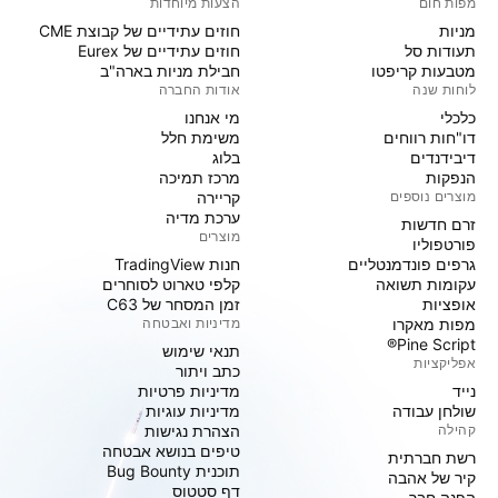
מפות חום
הצעות מיוחדות
מניות‏
חוזים עתידיים של קבוצת CME
תעודות סל
חוזים עתידיים של Eurex
מטבעות קריפטו
חבילת מניות בארה"ב
לוחות שנה
אודות החברה
כלכלי
מי אנחנו
דו"חות רווחים
משימת חלל
דיבידנדים
בלוג
הנפקות
מרכז תמיכה
מוצרים נוספים
קריירה
ערכת מדיה
זרם חדשות
מוצרים
פורטפוליו
גרפים פונדמנטליים
חנות TradingView
עקומות תשואה
קלפי טארוט לסוחרים
אופציות
זמן המסחר של C63
מפות מאקרו
מדיניות ואבטחה
Pine Script®
תנאי שימוש
אפליקציות
כתב ויתור
נייד
מדיניות פרטיות
שולחן עבודה
מדיניות עוגיות
קהילה
הצהרת נגישות
טיפים בנושא אבטחה
רשת חברתית
תוכנית Bug Bounty
קיר של אהבה
דף סטטוס
הפנה חבר