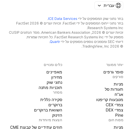
עברית
בחר נתוני שוק המסופקים על ידי
ICE Data Services
.
בחר נתוני ייחוס המסופקים על ידי FactSet. זכויות יוצרים © 2026 ‏FactSet
Research Systems Inc.‏
זכויות יוצרים © 2026, ‏American Bankers Association. מסד הנתונים CUSIP
מסופק על ידי FactSet Research Systems Inc. כל הזכויות שמורות.
דיווחי SEC ומסמכים נוספים מסופקים על ידי
Quartr
.
© 2026 ‏TradingView, Inc.‏
יותר ממוצר
כלים ומנויים
סופר גרפים
מאפיינים
סורקים
מחירון
נתוני שוק
מניות‏
תוכניות מתנה
תעודות סל
מסחר
אג"ח
מטבעות קריפטו
סקירה כללית
צמדי CEX
ברוקרים
צמדי DEX
השוואת ברוקרים
Pine
הזינוק
מפות חום
הצעות מיוחדות
מניות‏
חוזים עתידיים של קבוצת CME