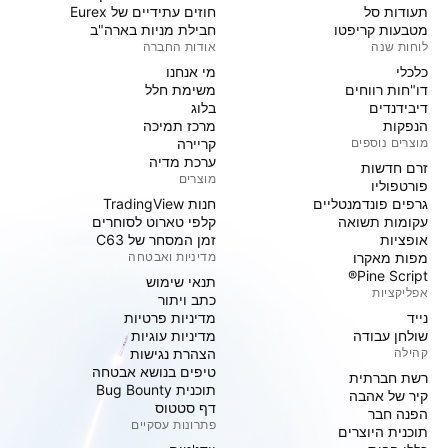
תעודות סל
חוזים עתידיים של Eurex
מטבעות קריפטו
חבילת מניות בארה"ב
לוחות שנה
אודות החברה
כלכלי
מי אנחנו
דו"חות רווחים
משימת חלל
דיבידנדים
בלוג
הנפקות
מרכז תמיכה
מוצרים נוספים
קריירה
ערכת מדיה
זרם חדשות
מוצרים
פורטפוליו
גרפים פונדמנטליים
חנות TradingView
עקומות תשואה
קלפי טארוט לסוחרים
אופציות
זמן המסחר של C63
מפות מאקרו
מדיניות ואבטחה
Pine Script®
תנאי שימוש
אפליקציות
כתב ויתור
נייד
מדיניות פרטיות
שולחן עבודה
מדיניות עוגיות
קהילה
הצהרת נגישות
טיפים בנושא אבטחה
רשת חברתית
תוכנית Bug Bounty
קיר של אהבה
דף סטטוס
הפנה חבר
פתרונות עסקיים
תוכנית היוצרים