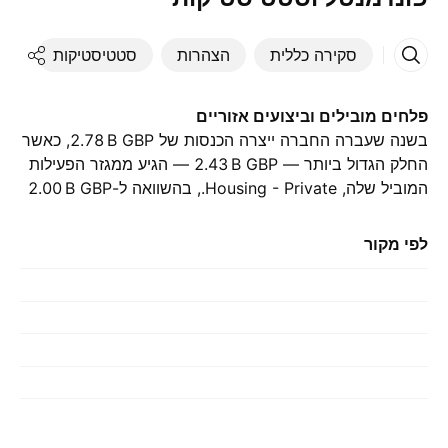
סקירה כללית
הצהרות
סטטיסטיקות
די
פלחים מובילים וביצועים אזוריים
בשנה שעברה החברה ייצרה הכנסות של ‪2.78 B‬ GBP, כאשר
החלק הגדול ביותר — ‪2.43 B‬ GBP — הגיע ממגזר הפעילות
המוביל שלה, Housing - Private., בהשוואה ל-‪2.00 B‬ GBP
בשנה הקודמת. התרומה הגדולה ביותר הגיעה מ-בריטניה,
אשר היוותה ‪2.78 B‬ GBP בשנה שעברה., עם ‪2.38 B‬ GBP
לפי מקור
בשנה שלפני כן.