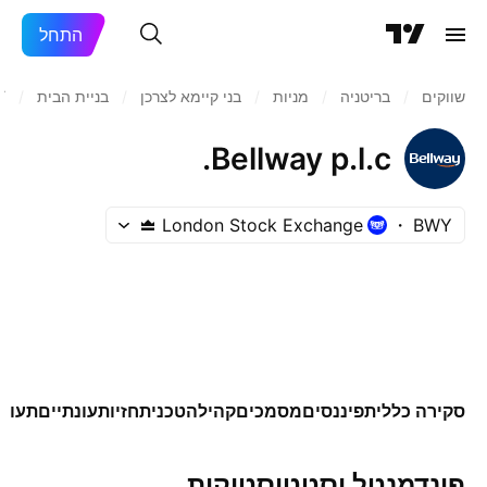
התחל
שווקים
/
בריטניה
/
מניות‏
/
בני קיימא לצרכן
/
בניית הבית
/
Y
Bellway p.l.c.
London Stock Exchange
BWY
סקירה כללית
פיננסים
מסמכים
קהילה
טכני
תחזיות
עונתיים
תעודו
פונדמנטל וסטטיסטיקות