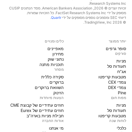
Research Systems Inc.‏
זכויות יוצרים © 2026, ‏American Bankers Association. מסד הנתונים CUSIP
מסופק על ידי FactSet Research Systems Inc. כל הזכויות שמורות.
דיווחי SEC ומסמכים נוספים מסופקים על ידי
Quartr
.
© 2026 ‏TradingView, Inc.‏
יותר ממוצר
כלים ומנויים
סופר גרפים
מאפיינים
סורקים
מחירון
נתוני שוק
מניות‏
תוכניות מתנה
תעודות סל
מסחר
אג"ח
מטבעות קריפטו
סקירה כללית
צמדי CEX
ברוקרים
צמדי DEX
השוואת ברוקרים
Pine
הזינוק
מפות חום
הצעות מיוחדות
מניות‏
חוזים עתידיים של קבוצת CME
תעודות סל
חוזים עתידיים של Eurex
מטבעות קריפטו
חבילת מניות בארה"ב
לוחות שנה
אודות החברה
כלכלי
מי אנחנו