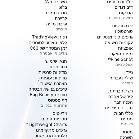
דו"חות רווחים
משימת חלל
דיבידנדים
בלוג
הנפקות
מרכז תמיכה
מוצרים נוספים
קריירה
ערכת מדיה
זרם חדשות
מוצרים
פורטפוליו
גרפים פונדמנטליים
חנות TradingView
עקומות תשואה
קלפי טארוט לסוחרים
אופציות
זמן המסחר של C63
מפות מאקרו
מדיניות ואבטחה
Pine Script®
תנאי שימוש
אפליקציות
כתב ויתור
נייד
מדיניות פרטיות
שולחן עבודה
מדיניות עוגיות
קהילה
הצהרת נגישות
טיפים בנושא אבטחה
רשת חברתית
תוכנית Bug Bounty
קיר של אהבה
דף סטטוס
הפנה חבר
פתרונות עסקיים
תוכנית היוצרים
כללי הבית
וידג'טים
מנחים
ספריות גרפים
רעיונות
Lightweight Charts™
גרפים מתקדמים
מסחר
פלטפורמת מסחר
השכלה