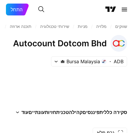
התחל
שווקים
/
מלזיה
/
מניות‏
/
שירותי טכנולוגיה
/
תוכנה ארוזה
/
B
Autocount Dotcom Bhd
Bursa Malaysia
ADB
סקירה כללית
פיננסים
קהילה
טכני
תחזיות
עונתיים
עוד
גרף מלא