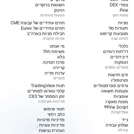
צמדי DEX
השוואת ברוקרים
Pine
הזינוק
מפות חום
הצעות מיוחדות
מניות‏
חוזים עתידיים של קבוצת CME
תעודות סל
חוזים עתידיים של Eurex
מטבעות קריפטו
חבילת מניות בארה"ב
לוחות שנה
אודות החברה
כלכלי
מי אנחנו
דו"חות רווחים
משימת חלל
דיבידנדים
בלוג
הנפקות
מרכז תמיכה
מוצרים נוספים
קריירה
ערכת מדיה
זרם חדשות
מוצרים
פורטפוליו
גרפים פונדמנטליים
חנות TradingView
עקומות תשואה
קלפי טארוט לסוחרים
אופציות
זמן המסחר של C63
מפות מאקרו
מדיניות ואבטחה
Pine Script®
תנאי שימוש
אפליקציות
כתב ויתור
נייד
מדיניות פרטיות
שולחן עבודה
מדיניות עוגיות
קהילה
הצהרת נגישות