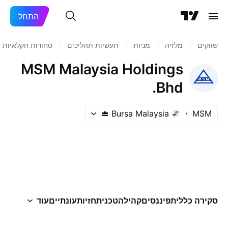
התחל
שווקים
/
מלזיה
/
מניות‏
/
תעשיות תהליכים
/
סחורות חקלאיות/
MSM Malaysia Holdings
Bhd.
Bursa Malaysia
MSM
סקירה כללית
פיננסים
קהילה
טכני
תחזיות
עונתיים
עוד