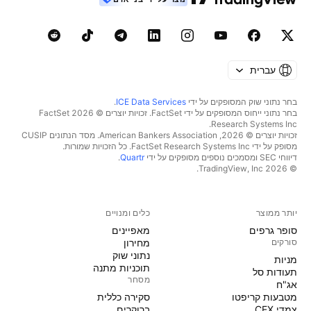
עברית
בחר נתוני שוק המסופקים על ידי
ICE Data Services
.
בחר נתוני ייחוס המסופקים על ידי FactSet. זכויות יוצרים © 2026 ‏FactSet
Research Systems Inc.‏
זכויות יוצרים © 2026, ‏American Bankers Association. מסד הנתונים CUSIP
מסופק על ידי FactSet Research Systems Inc. כל הזכויות שמורות.
דיווחי SEC ומסמכים נוספים מסופקים על ידי
Quartr
.
© 2026 ‏TradingView, Inc.‏
יותר ממוצר
כלים ומנויים
סופר גרפים
מאפיינים
סורקים
מחירון
נתוני שוק
מניות‏
תוכניות מתנה
תעודות סל
מסחר
אג"ח
מטבעות קריפטו
סקירה כללית
צמדי CEX
ברוקרים