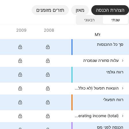
הצהרת הכנסה
מאזן
תזרים מזומנים
שנתי
רבעוני
ערכים
2009
2008
מטבע: MYR
סך כל ההכנסות
עלות סחורה שנמכרה
רווח גולמי
הוצאות תפעול (לא כולל COGS)
רווח תפעולי
Non-operating income (total)
הכנסה לפני מס