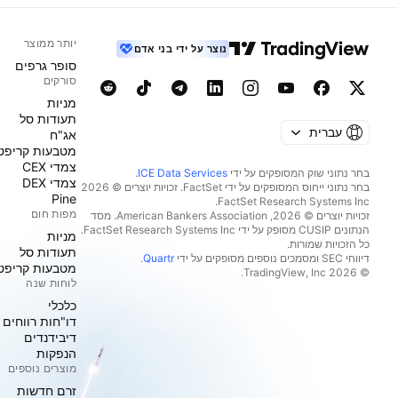
יותר ממוצר
נוצר על ידי בני אדם
סופר גרפים
סורקים
מניות‏
תעודות סל
עברית
אג"ח
מטבעות קריפט
צמדי CEX
בחר נתוני שוק המסופקים על ידי
ICE Data Services
.
צמדי DEX
בחר נתוני ייחוס המסופקים על ידי FactSet. זכויות יוצרים © 2026
Pine
מפות חום
זכויות יוצרים © 2026, ‏American Bankers Association. מסד
הנתונים CUSIP מסופק על ידי FactSet Research Systems Inc.
מניות‏
כל הזכויות שמורות.
תעודות סל
דיווחי SEC ומסמכים נוספים מסופקים על ידי
Quartr
.
מטבעות קריפט
© 2026 ‏TradingView, Inc.‏
לוחות שנה
כלכלי
דו"חות רווחים
דיבידנדים
הנפקות
מוצרים נוספים
זרם חדשות