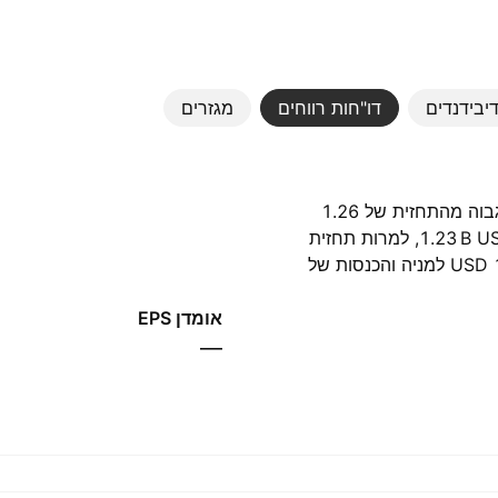
יבידנדים
דו"חות רווחים
מגזרים
ברבעון האחרון החברה דיווחה על רווח של 1.85 USD למניה, גבוה מהתחזית של 1.26
USD בשיעור של 47.24%. ההכנסות באותה תקופה הגיעו ל-‪1.23 B‬ USD, למרות תחזית
של ‪1.20 B‬ USD. ברבעון הבא האנליסטים צופים רווח של 1.25 USD למניה והכנסות של
אומדן EPS
—