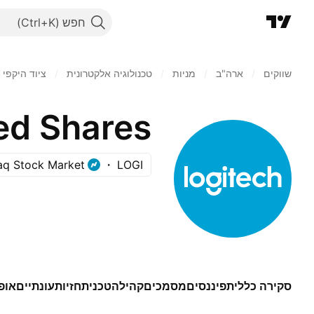
חפש
שווקים
/
ארה"ב‏
/
מניות‏
/
טכנולוגיה אלקטרונית
/
ציוד היקפי
q Stock Market
LOGI
סקירה כללית
פיננסים
מסמכים
קהילה
טכני
תחזיות
עונתיים
אופ