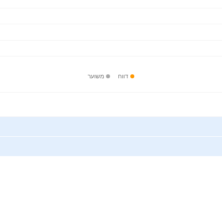
דווח
משוער