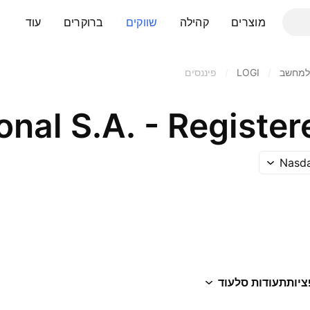
מוצרים
קהילה
שווקים
ברוקרים
עוד
 למחשב
/
LOGI
/
פיננסים
Nasda
ציות
תעודות סל
עוד