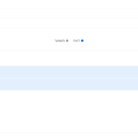
דווח
משוער