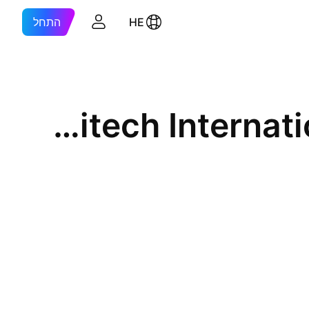
HE
התחל
Logitech International S.A. - Registered Shares