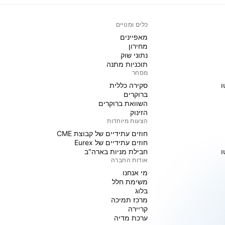
כלים ומנויים
מאפיינים
מחירון
נתוני שוק
תוכניות מתנה
מסחר
ו
סקירה כללית
ברוקרים
השוואת ברוקרים
הזינוק
הצעות מיוחדות
חוזים עתידיים של קבוצת CME
חוזים עתידיים של Eurex
ו
חבילת מניות בארה"ב
אודות החברה
מי אנחנו
משימת חלל
בלוג
מרכז תמיכה
קריירה
ערכת מדיה