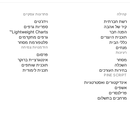
קהילה
פתרונות עסקיים
רשת חברתית
וידג'טים
קיר של אהבה
ספריות גרפים
הפנה חבר
Lightweight Charts™
תוכנית היוצרים
גרפים מתקדמים
כללי הבית
פלטפורמת מסחר
מנחים
הזדמנויות צמיחה
רעיונות
פּרסום
מסחר
אינטגרציית ברוקר
השכלה
תוכנית שותפים
בחירות העורכים
תכנית לימודית
PINE SCRIPT
אינדיקטורים ואסטרטגיות
אשפים
פרילנסרים
מרחבים בתשלום