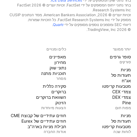
בחר נתוני שוק המסופקים על ידי
ICE Data Services
.
בחר נתוני ייחוס המסופקים על ידי FactSet. זכויות יוצרים © 2026 ‏FactSet
Research Systems Inc.‏
זכויות יוצרים © 2026, ‏American Bankers Association. מסד הנתונים CUSIP
מסופק על ידי FactSet Research Systems Inc. כל הזכויות שמורות.
דיווחי SEC ומסמכים נוספים מסופקים על ידי
Quartr
.
© 2026 ‏TradingView, Inc.‏
יותר ממוצר
כלים ומנויים
סופר גרפים
מאפיינים
סורקים
מחירון
נתוני שוק
מניות‏
תוכניות מתנה
תעודות סל
מסחר
אג"ח
מטבעות קריפטו
סקירה כללית
צמדי CEX
ברוקרים
צמדי DEX
השוואת ברוקרים
Pine
הזינוק
מפות חום
הצעות מיוחדות
מניות‏
חוזים עתידיים של קבוצת CME
תעודות סל
חוזים עתידיים של Eurex
מטבעות קריפטו
חבילת מניות בארה"ב
לוחות שנה
אודות החברה