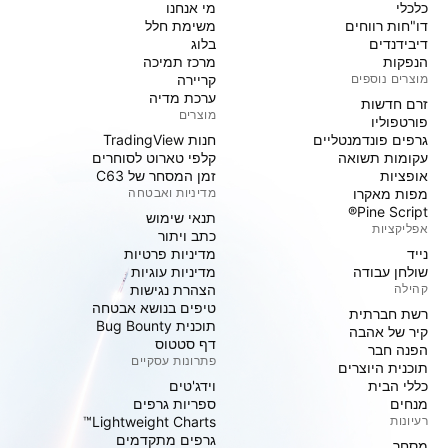
כלכלי
מי אנחנו
דו"חות רווחים
משימת חלל
דיבידנדים
בלוג
הנפקות
מרכז תמיכה
מוצרים נוספים
קריירה
ערכת מדיה
זרם חדשות
מוצרים
פורטפוליו
גרפים פונדמנטליים
חנות TradingView
עקומות תשואה
קלפי טארוט לסוחרים
אופציות
זמן המסחר של C63
מפות מאקרו
מדיניות ואבטחה
Pine Script®
תנאי שימוש
אפליקציות
כתב ויתור
נייד
מדיניות פרטיות
שולחן עבודה
מדיניות עוגיות
קהילה
הצהרת נגישות
טיפים בנושא אבטחה
רשת חברתית
תוכנית Bug Bounty
קיר של אהבה
דף סטטוס
הפנה חבר
פתרונות עסקיים
תוכנית היוצרים
כללי הבית
וידג'טים
מנחים
ספריות גרפים
רעיונות
Lightweight Charts™
גרפים מתקדמים
מסחר