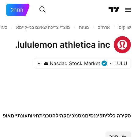
התחל
שווקים
/
ארה"ב‏
/
מניות‏
/
מוצרי צריכה שאינם בני-קיימא
/
ביגו
lululemon athletica inc.
Nasdaq Stock Market
LULU
סקירה כללית
פיננסים
מסמכים
קהילה
טכני
תחזיות
עונתיים
אופצי
חזור