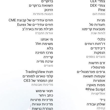
צמדי CEX
ברוקרים
צמדי DEX
השוואת ברוקרים
Pine
הזינוק
מפות חום
הצעות מיוחדות
מניות‏
חוזים עתידיים של קבוצת CME
תעודות סל
חוזים עתידיים של Eurex
מטבעות קריפטו
חבילת מניות בארה"ב
לוחות שנה
אודות החברה
כלכלי
מי אנחנו
דו"חות רווחים
משימת חלל
דיבידנדים
בלוג
הנפקות
מרכז תמיכה
מוצרים נוספים
קריירה
ערכת מדיה
זרם חדשות
מוצרים
פורטפוליו
גרפים פונדמנטליים
חנות TradingView
עקומות תשואה
קלפי טארוט לסוחרים
אופציות
זמן המסחר של C63
מפות מאקרו
מדיניות ואבטחה
Pine Script®
תנאי שימוש
אפליקציות
כתב ויתור
נייד
מדיניות פרטיות
שולחן עבודה
מדיניות עוגיות
קהילה
הצהרת נגישות