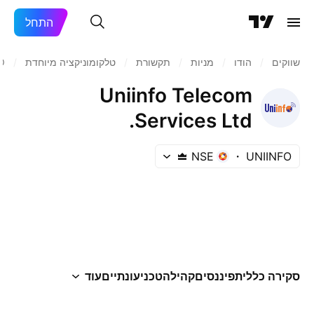
התחל
שווקים
/
הודו‏
/
מניות‏
/
תקשורת
/
טלקומוניקציה מיוחדת
/
O
Uniinfo Telecom
Services Ltd.
NSE
UNIINFO
סקירה כללית
פיננסים
קהילה
טכני
עונתיים
עוד