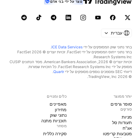
נוצר על ידי בני אדם
עברית
בחר נתוני שוק המסופקים על ידי
ICE Data Services
.
בחר נתוני ייחוס המסופקים על ידי FactSet. זכויות יוצרים © 2026 ‏FactSet
Research Systems Inc.‏
זכויות יוצרים © 2026, ‏American Bankers Association. מסד הנתונים CUSIP
מסופק על ידי FactSet Research Systems Inc. כל הזכויות שמורות.
דיווחי SEC ומסמכים נוספים מסופקים על ידי
Quartr
.
© 2026 ‏TradingView, Inc.‏
יותר ממוצר
כלים ומנויים
סופר גרפים
מאפיינים
סורקים
מחירון
נתוני שוק
מניות‏
תוכניות מתנה
תעודות סל
מסחר
אג"ח
מטבעות קריפטו
סקירה כללית