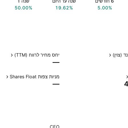
‎6‎ חודשים
שנה עד היום
שנה ‎1‎
50.00%
19.62%
5.00%
 (צוין)
יחס מחיר לרווח (TTM)
—
מניות צפות Shares Float
—
‪
CEO