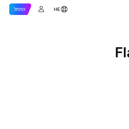
HE
התחל
F