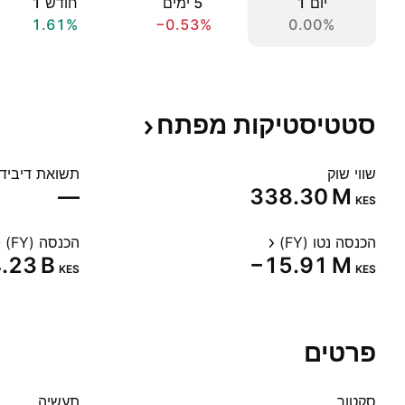
יום ‎1‎
‎5‎ ימים
חודש ‎1‎
1.61%
−0.53%
0.00%
סטטיסטיקות
מפתח
שווי שוק
תשואת דיבידנד
—
‪338.30 M‬
KES
הכנסה נטו (FY)
הכנסה (FY)
4.23 B‬
‪−15.91 M‬
KES
KES
פרטים
סקטור
תעשיה