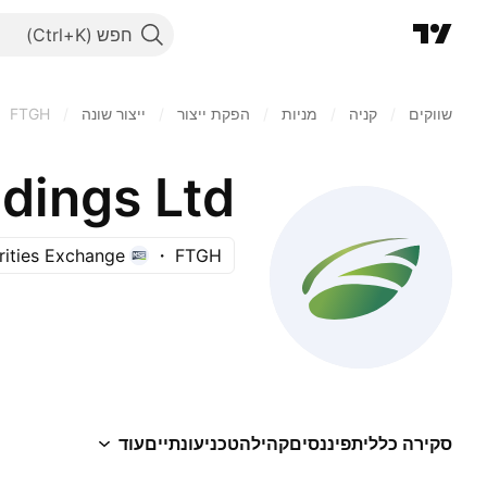
חפש
שווקים
/
קניה
/
מניות‏
/
הפקת ייצור
/
ייצור שונה
/
FTGH
dings Ltd
rities Exchange
FTGH
סקירה כללית
פיננסים
קהילה
טכני
עונתיים
עוד