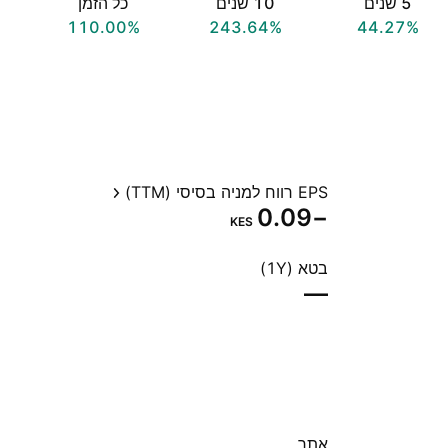
‎5‎ שנים
‎10‎ שנים
כל הזמן
110.00%
243.64%
44.27%
EPS רווח למניה בסיסי (TTM)
−0.09
KES
בטא (1Y)
—
אתר‏