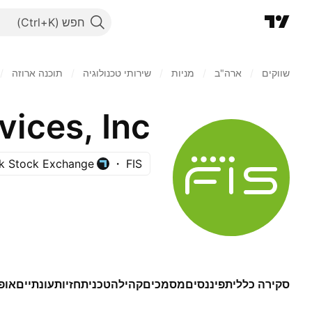
חפש
שווקים
/
ארה"ב‏
/
מניות‏
/
שירותי טכנולוגיה
/
תוכנה ארוזה
/
ices, Inc.
k Stock Exchange
FIS
סקירה כללית
פיננסים
מסמכים
קהילה
טכני
תחזיות
עונתיים
אופ