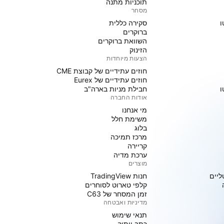
תוכניות מתנה
מסחר
ו
סקירה כללית
ברוקרים
השוואת ברוקרים
הזינוק
הצעות מיוחדות
חוזים עתידיים של קבוצת CME
חוזים עתידיים של Eurex
ו
חבילת מניות בארה"ב
אודות החברה
מי אנחנו
משימת חלל
בלוג
מרכז תמיכה
קריירה
ערכת מדיה
מוצרים
ליים
חנות TradingView
קלפי טארוט לסוחרים
זמן המסחר של C63
מדיניות ואבטחה
תנאי שימוש
כתב ויתור