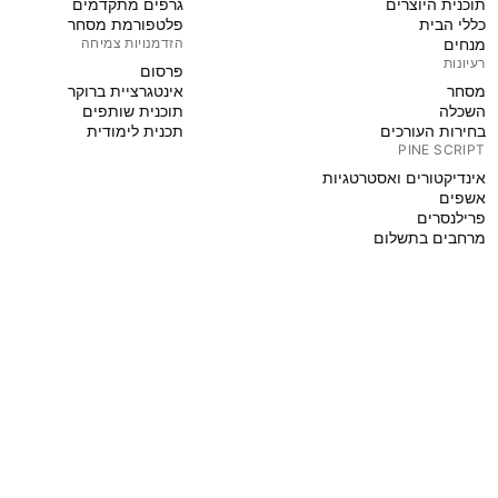
תוכנית היוצרים
גרפים מתקדמים
כללי הבית
פלטפורמת מסחר
מנחים
הזדמנויות צמיחה
רעיונות
פּרסום
מסחר
אינטגרציית ברוקר
השכלה
תוכנית שותפים
בחירות העורכים
תכנית לימודית
PINE SCRIPT
אינדיקטורים ואסטרטגיות
אשפים
פרילנסרים
מרחבים בתשלום