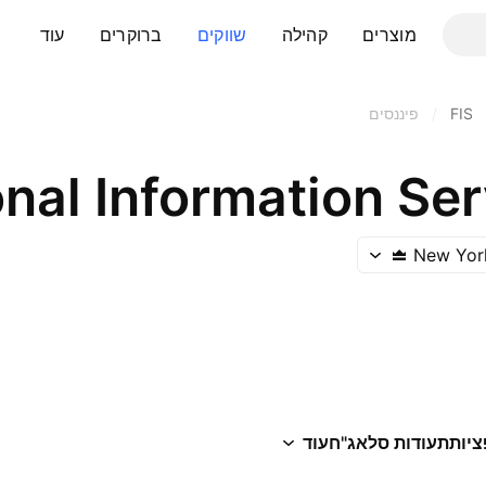
מוצרים
קהילה
שווקים
ברוקרים
עוד
FIS
/
פיננסים
onal Information Serv
New Yor
ציות
תעודות סל
אג"ח
עוד