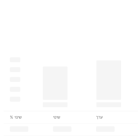
ערך
שינוי
שינוי %