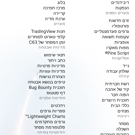
דיבידנדים
בלוג
הנפקות
מרכז תמיכה
מוצרים נוספים
קריירה
ערכת מדיה
זרם חדשות
מוצרים
פורטפוליו
גרפים פונדמנטליים
חנות TradingView
עקומות תשואה
קלפי טארוט לסוחרים
אופציות
זמן המסחר של C63
מפות מאקרו
מדיניות ואבטחה
Pine Script®
תנאי שימוש
אפליקציות
כתב ויתור
נייד
מדיניות פרטיות
שולחן עבודה
מדיניות עוגיות
קהילה
הצהרת נגישות
טיפים בנושא אבטחה
רשת חברתית
תוכנית Bug Bounty
קיר של אהבה
דף סטטוס
הפנה חבר
פתרונות עסקיים
תוכנית היוצרים
כללי הבית
וידג'טים
מנחים
ספריות גרפים
רעיונות
Lightweight Charts™
גרפים מתקדמים
מסחר
פלטפורמת מסחר
השכלה
הזדמנויות צמיחה
בחירות העורכים