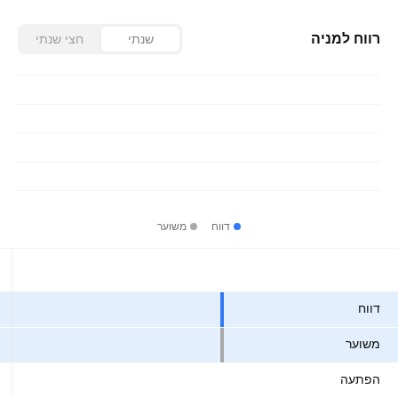
רווח למניה
שנתי
חצי שנתי
דווח
משוער
ערכים
דווח
משוער
הפתעה