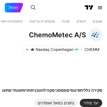
התחל
שווקים
/
דנמרק
/
מניות‏
/
טכנולוגיית בריאות
/
התמחויות רפואי
ChemoMetec A/S
Nasdaq Copenhagen
CHEMM
סקירה כללית
פיננסים
מסמכים
קהילה
טכני
תחזיות
עונתיים
תעודו
יעד מחיר
נתונים בפועל ואומדנים