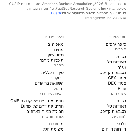
זכויות יוצרים © 2026, ‏American Bankers Association. מסד הנתונים CUSIP
מסופק על ידי FactSet Research Systems Inc. כל הזכויות שמורות.
דיווחי SEC ומסמכים נוספים מסופקים על ידי
Quartr
.
© 2026 ‏TradingView, Inc.‏
יותר ממוצר
כלים ומנויים
סופר גרפים
מאפיינים
סורקים
מחירון
נתוני שוק
מניות‏
תוכניות מתנה
תעודות סל
מסחר
אג"ח
מטבעות קריפטו
סקירה כללית
צמדי CEX
ברוקרים
צמדי DEX
השוואת ברוקרים
Pine
הזינוק
מפות חום
הצעות מיוחדות
מניות‏
חוזים עתידיים של קבוצת CME
תעודות סל
חוזים עתידיים של Eurex
מטבעות קריפטו
חבילת מניות בארה"ב
לוחות שנה
אודות החברה
כלכלי
מי אנחנו
דו"חות רווחים
משימת חלל