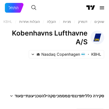
התחל
שווקים
/
דנמרק
/
מניות‏
/
הוֹבָלָה
/
הובלות אחרות
/
KBHL
Kobenhavns Lufthavne
A/S
Nasdaq Copenhagen
KBHL
סקירה כללית
פיננסים
מסמכים
קהילה
טכני
עונתיים
עוד