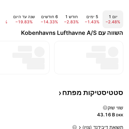
יום ‎1‎
‎5‎ ימים
חודש ‎1‎
‎6‎ חודשים
שנה עד היום
שנה 
67%
−19.83%
−14.33%
−2.83%
−1.43%
−2.48%
השווה עם Kobenhavns Lufthavne A/S
סטטיסטיקות
מפתח
שווי שוק
‪43.16 B‬
DKK
תשואת דיבידנד (צוין)