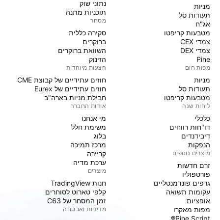
נתוני שוק
מניות‏
תוכניות מתנה
תעודות סל
מסחר
אג"ח
מטבעות קריפטו
סקירה כללית
צמדי CEX
ברוקרים
צמדי DEX
השוואת ברוקרים
Pine
הזינוק
מפות חום
הצעות מיוחדות
מניות‏
חוזים עתידיים של קבוצת CME
תעודות סל
חוזים עתידיים של Eurex
מטבעות קריפטו
חבילת מניות בארה"ב
לוחות שנה
אודות החברה
כלכלי
מי אנחנו
דו"חות רווחים
משימת חלל
דיבידנדים
בלוג
הנפקות
מרכז תמיכה
מוצרים נוספים
קריירה
ערכת מדיה
זרם חדשות
מוצרים
פורטפוליו
גרפים פונדמנטליים
חנות TradingView
עקומות תשואה
קלפי טארוט לסוחרים
אופציות
זמן המסחר של C63
מפות מאקרו
מדיניות ואבטחה
Pine Script®