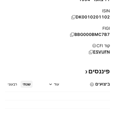
ISIN
DK0010201102
FIGI
BBG000BMC7B7
קוד CFI
ESVUFN
פיננסים
ביצועים
עוד
שנתי
רבעוני