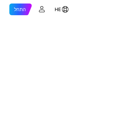
HE
התחל