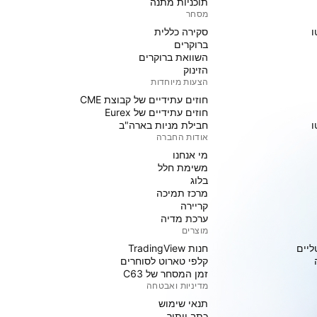
תוכניות מתנה
מסחר
ו
סקירה כללית
ברוקרים
השוואת ברוקרים
הזינוק
הצעות מיוחדות
חוזים עתידיים של קבוצת CME
חוזים עתידיים של Eurex
ו
חבילת מניות בארה"ב
אודות החברה
מי אנחנו
משימת חלל
בלוג
מרכז תמיכה
קריירה
ערכת מדיה
מוצרים
ליים
חנות TradingView
קלפי טארוט לסוחרים
זמן המסחר של C63
מדיניות ואבטחה
תנאי שימוש
כתב ויתור