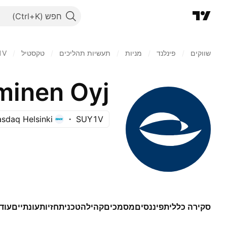
חפש
שווקים
/
פינלנד
/
מניות‏
/
תעשיות תהליכים
/
טקסטיל
/
1V
minen Oyj
sdaq Helsinki
SUY1V
סקירה כללית
פיננסים
מסמכים
קהילה
טכני
תחזיות
עונתיים
עוד