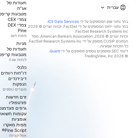
תעודות סל
עברית
אג"ח
מטבעות קריפט
צמדי CEX
בחר נתוני שוק המסופקים על ידי
ICE Data Services
.
צמדי DEX
בחר נתוני ייחוס המסופקים על ידי FactSet. זכויות יוצרים © 2026
Pine
מפות חום
זכויות יוצרים © 2026, ‏American Bankers Association. מסד
הנתונים CUSIP מסופק על ידי FactSet Research Systems Inc.
מניות‏
כל הזכויות שמורות.
תעודות סל
דיווחי SEC ומסמכים נוספים מסופקים על ידי
Quartr
.
מטבעות קריפט
© 2026 ‏TradingView, Inc.‏
לוחות שנה
כלכלי
דו"חות רווחים
דיבידנדים
הנפקות
מוצרים נוספים
זרם חדשות
פורטפוליו
גרפים פונדמנט
עקומות תשואה
אופציות
מפות מאקרו
Pine Script®
אפליקציות