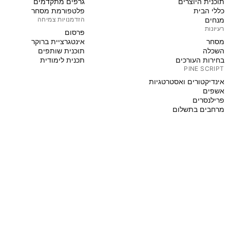
תוכנית היוצרים
גרפים מתקדמים
כללי הבית
פלטפורמת מסחר
מנחים
הזדמנויות צמיחה
רעיונות
פּרסום
מסחר
אינטגרציית ברוקר
השכלה
תוכנית שותפים
בחירות העורכים
תכנית לימודית
PINE SCRIPT
אינדיקטורים ואסטרטגיות
אשפים
פרילנסרים
מרחבים בתשלום