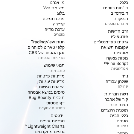
כלכלי
מי אנחנו
דו"חות רווחים
משימת חלל
דיבידנדים
בלוג
הנפקות
מרכז תמיכה
מוצרים נוספים
קריירה
ערכת מדיה
זרם חדשות
מוצרים
פורטפוליו
גרפים פונדמנטליים
חנות TradingView
עקומות תשואה
קלפי טארוט לסוחרים
אופציות
זמן המסחר של C63
מפות מאקרו
מדיניות ואבטחה
Pine Script®
תנאי שימוש
אפליקציות
כתב ויתור
נייד
מדיניות פרטיות
שולחן עבודה
מדיניות עוגיות
קהילה
הצהרת נגישות
טיפים בנושא אבטחה
רשת חברתית
תוכנית Bug Bounty
קיר של אהבה
דף סטטוס
הפנה חבר
פתרונות עסקיים
תוכנית היוצרים
כללי הבית
וידג'טים
מנחים
ספריות גרפים
רעיונות
Lightweight Charts™
גרפים מתקדמים
מסחר