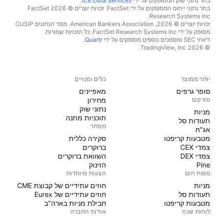
בחר נתוני שוק המסופקים על ידי
ICE Data Services
.
בחר נתוני ייחוס המסופקים על ידי FactSet. זכויות יוצרים © 2026 ‏FactSet
Research Systems Inc.‏
זכויות יוצרים © 2026, ‏American Bankers Association. מסד הנתונים CUSIP
מסופק על ידי FactSet Research Systems Inc. כל הזכויות שמורות.
דיווחי SEC ומסמכים נוספים מסופקים על ידי
Quartr
.
© 2026 ‏TradingView, Inc.‏
יותר ממוצר
כלים ומנויים
סופר גרפים
מאפיינים
סורקים
מחירון
נתוני שוק
מניות‏
תוכניות מתנה
תעודות סל
מסחר
אג"ח
מטבעות קריפטו
סקירה כללית
צמדי CEX
ברוקרים
צמדי DEX
השוואת ברוקרים
Pine
הזינוק
מפות חום
הצעות מיוחדות
מניות‏
חוזים עתידיים של קבוצת CME
תעודות סל
חוזים עתידיים של Eurex
מטבעות קריפטו
חבילת מניות בארה"ב
לוחות שנה
אודות החברה