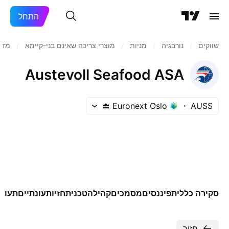
התחל
שווקים
/
נורבגיה
/
מניות‏
/
מוצרי צריכה שאינם בני-קיימא
/
מזון
Austevoll Seafood ASA
Euronext Oslo
AUSS
סקירה כללית
פיננסים
מסמכים
קהילה
טכני
תחזיות
עונתיים
תעודו
חזור