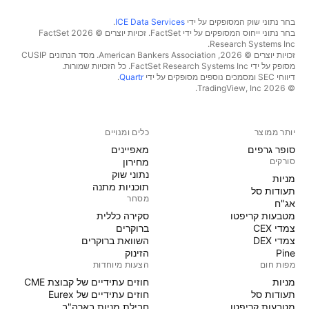
בחר נתוני שוק המסופקים על ידי
ICE Data Services
.
בחר נתוני ייחוס המסופקים על ידי FactSet. זכויות יוצרים © 2026 ‏FactSet
Research Systems Inc.‏
זכויות יוצרים © 2026, ‏American Bankers Association. מסד הנתונים CUSIP
מסופק על ידי FactSet Research Systems Inc. כל הזכויות שמורות.
דיווחי SEC ומסמכים נוספים מסופקים על ידי
Quartr
.
© 2026 ‏TradingView, Inc.‏
יותר ממוצר
כלים ומנויים
סופר גרפים
מאפיינים
סורקים
מחירון
נתוני שוק
מניות‏
תוכניות מתנה
תעודות סל
מסחר
אג"ח
מטבעות קריפטו
סקירה כללית
צמדי CEX
ברוקרים
צמדי DEX
השוואת ברוקרים
Pine
הזינוק
מפות חום
הצעות מיוחדות
מניות‏
חוזים עתידיים של קבוצת CME
תעודות סל
חוזים עתידיים של Eurex
מטבעות קריפטו
חבילת מניות בארה"ב