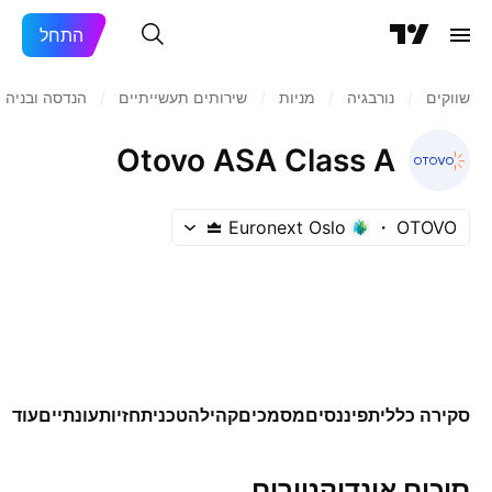
התחל
שווקים
/
נורבגיה
/
מניות‏
/
שירותים תעשייתיים
/
הנדסה ובניה
Otovo ASA Class A
Euronext Oslo
OTOVO
סקירה כללית
פיננסים
מסמכים
קהילה
טכני
תחזיות
עונתיים
עוד
סיכום אינדיקטורים