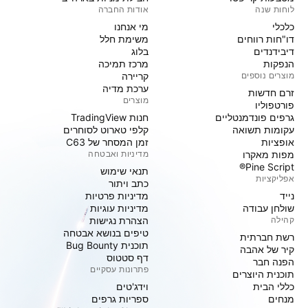
לוחות שנה
אודות החברה
כלכלי
מי אנחנו
דו"חות רווחים
משימת חלל
דיבידנדים
בלוג
הנפקות
מרכז תמיכה
מוצרים נוספים
קריירה
ערכת מדיה
זרם חדשות
מוצרים
פורטפוליו
גרפים פונדמנטליים
חנות TradingView
עקומות תשואה
קלפי טארוט לסוחרים
אופציות
זמן המסחר של C63
מפות מאקרו
מדיניות ואבטחה
Pine Script®
תנאי שימוש
אפליקציות
כתב ויתור
נייד
מדיניות פרטיות
שולחן עבודה
מדיניות עוגיות
קהילה
הצהרת נגישות
טיפים בנושא אבטחה
רשת חברתית
תוכנית Bug Bounty
קיר של אהבה
דף סטטוס
הפנה חבר
פתרונות עסקיים
תוכנית היוצרים
כללי הבית
וידג'טים
מנחים
ספריות גרפים