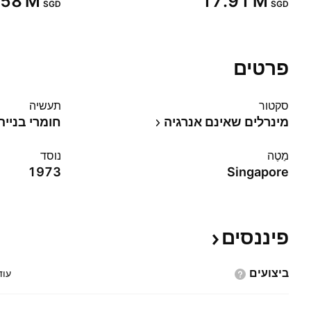
.58 M‬
‪17.91 M‬
SGD
SGD
פרטים
סקטור
תעשיה
מינרלים שאינם אנרגיה
חומרי בנייה
מַטֶה
נוסד
1973
Singapore
פיננסים
ביצועים
עוד