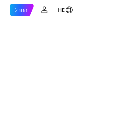
HE
התחל