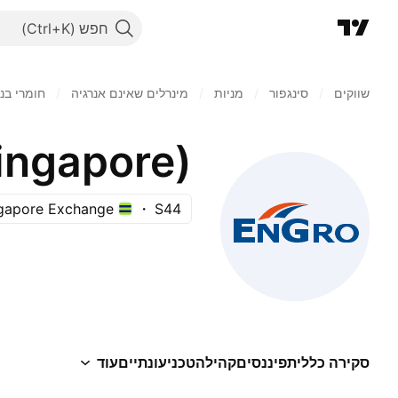
חפש
שווקים
/
סינגפור
/
מניות‏
/
מינרלים שאינם אנרגיה
/
חומרי בני
Singapore)
gapore Exchange
S44
סקירה כללית
פיננסים
קהילה
טכני
עונתיים
עוד