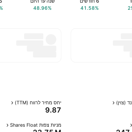
‎6‎ חודשים
שנה עד היום
‎5‎ שנ
%
48.96%
41.58%
2
 (צוין)
יחס מחיר לרווח (TTM)
9.87
מניות צפות Shares Float