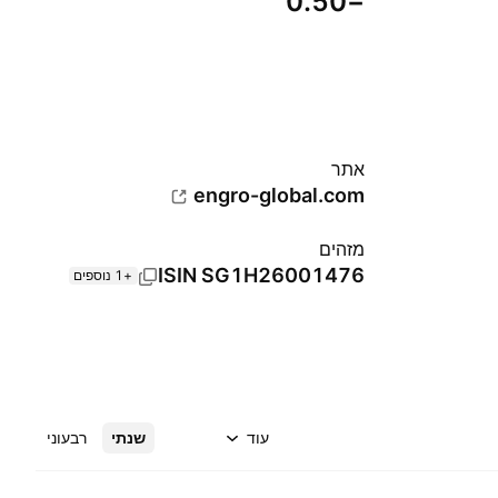
−0.50
אתר‏
engro-global.com
מזהים
ISIN
SG1H26001476
+1 נוספים
עוד
שנתי
רבעוני