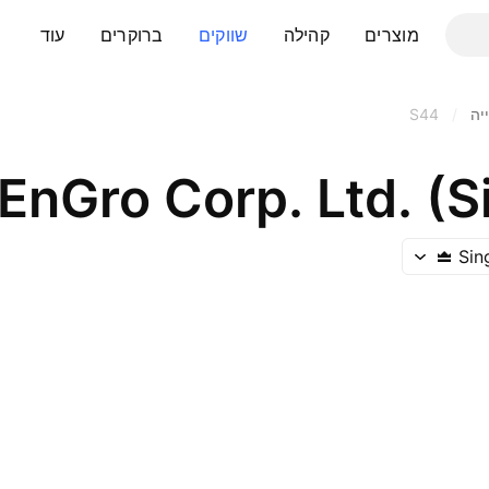
מוצרים
קהילה
שווקים
ברוקרים
עוד
יה
/
S44
EnGro Corp. Ltd. (
Sin