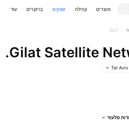
מוצרים
קהילה
שווקים
ברוקרים
עוד
ת
/
GILT
Gilat Satellite Net
Tel Avi
דות סל
עוד