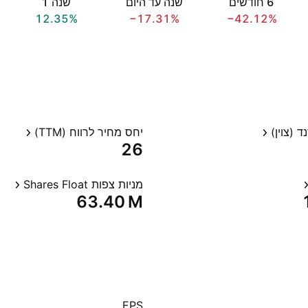
‎6‎ חודשים
שנה עד היום
שנה ‎1‎
12.35%
−17.31%
−42.12%
 (צוין)
יחס מחיר לרווח (TTM)
26
מניות צפות Shares Float
‪63.40 M‬
EPS