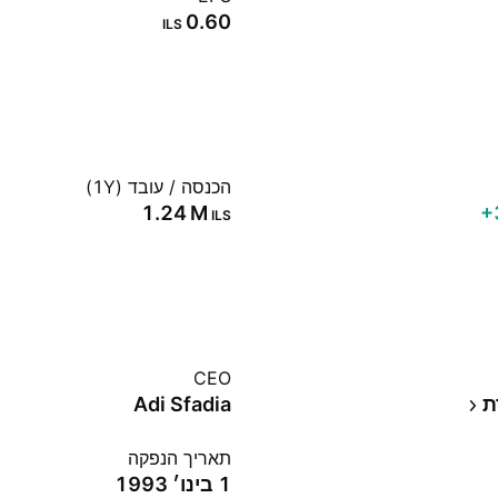
0.60
ILS
הכנסה / עובד (1Y)
‪1.24 M‬
‪
ILS
CEO
ת
Adi Sfadia
תאריך הנפקה
1 בינו׳ 1993