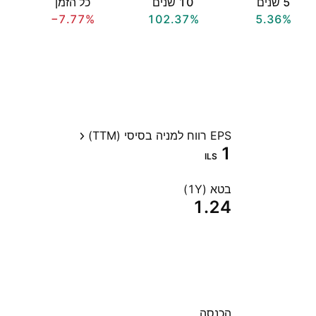
‎5‎ שנים
‎10‎ שנים
כל הזמן
−7.77%
102.37%
5.36%
EPS רווח למניה בסיסי (TTM)
1
ILS
בטא (1Y)
1.24
הכנסה