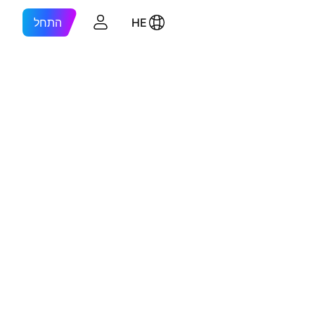
HE
התחל