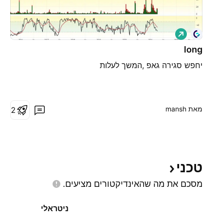
ל
ו
נ
long
ג
יחפש סגירה גאפ ,המשך לעלות
מאת ‎mansh‎
2
טכני
מסכם את מה שהאינדיקטורים
מציעים.
ניטראלי