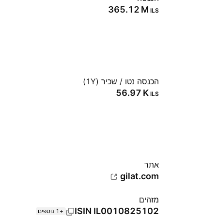
‪365.12 M‬
ILS
הכנסה נטו / שכיר (1Y)
‪56.97 K‬
ILS
אתר‏
gilat.com
מזהים
ISIN
IL0010825102
+1 נוספים