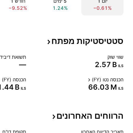
יום ‎1‎
‎5‎ ימים
חודש ‎1‎
−9.52%
1.24%
−0.61%
סטטיסטיקות
מפתח
שווי שוק
תשואת דיבידנד
—
‪2.57 B‬
ILS
הכנסה נטו (FY)
הכנסה (FY)
‪1.44 B‬
‪66.03 M‬
ILS
ILS
הרווחים
האחרונים
תאריך הדיווח האחרון
תקופת דו"ח