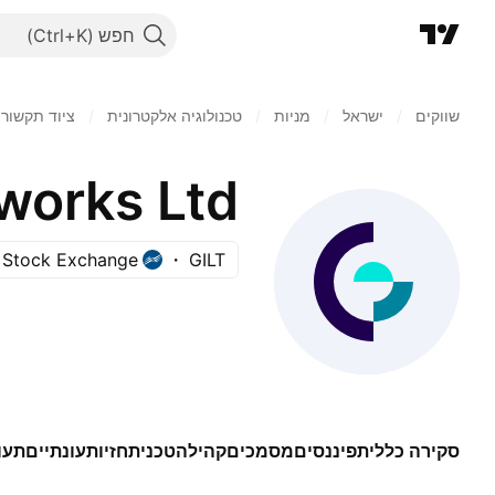
חפש
שווקים
/
ישראל
/
מניות‏
/
טכנולוגיה אלקטרונית
/
ציוד תקשור
works Ltd.
v Stock Exchange
GILT
סקירה כללית
פיננסים
מסמכים
קהילה
טכני
תחזיות
עונתיים
תעו