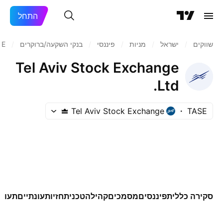
התחל
שווקים
/
ישראל
/
מניות‏
/
פיננסי
/
בנקי השקעה/ברוקרים
/
SE
Tel Aviv Stock Exchange
Ltd.
Tel Aviv Stock Exchange
TASE
סקירה כללית
פיננסים
מסמכים
קהילה
טכני
תחזיות
עונתיים
תעודו