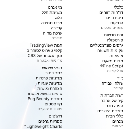
כלכלי
מי אנחנו
דו"חות רווחים
משימת חלל
דיבידנדים
בלוג
הנפקות
מרכז תמיכה
מוצרים נוספים
קריירה
ערכת מדיה
זרם חדשות
מוצרים
פורטפוליו
גרפים פונדמנטליים
חנות TradingView
עקומות תשואה
קלפי טארוט לסוחרים
אופציות
זמן המסחר של C63
מפות מאקרו
מדיניות ואבטחה
Pine Script®
תנאי שימוש
אפליקציות
כתב ויתור
נייד
מדיניות פרטיות
שולחן עבודה
מדיניות עוגיות
קהילה
הצהרת נגישות
טיפים בנושא אבטחה
רשת חברתית
תוכנית Bug Bounty
קיר של אהבה
דף סטטוס
הפנה חבר
פתרונות עסקיים
תוכנית היוצרים
כללי הבית
וידג'טים
מנחים
ספריות גרפים
רעיונות
Lightweight Charts™