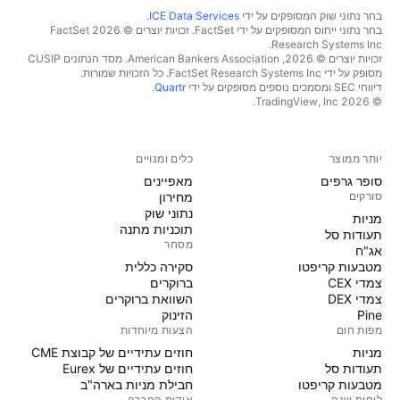
בחר נתוני שוק המסופקים על ידי
ICE Data Services
.
בחר נתוני ייחוס המסופקים על ידי FactSet. זכויות יוצרים © 2026 ‏FactSet
Research Systems Inc.‏
זכויות יוצרים © 2026, ‏American Bankers Association. מסד הנתונים CUSIP
מסופק על ידי FactSet Research Systems Inc. כל הזכויות שמורות.
דיווחי SEC ומסמכים נוספים מסופקים על ידי
Quartr
.
© 2026 ‏TradingView, Inc.‏
יותר ממוצר
כלים ומנויים
סופר גרפים
מאפיינים
סורקים
מחירון
נתוני שוק
מניות‏
תוכניות מתנה
תעודות סל
מסחר
אג"ח
מטבעות קריפטו
סקירה כללית
צמדי CEX
ברוקרים
צמדי DEX
השוואת ברוקרים
Pine
הזינוק
מפות חום
הצעות מיוחדות
מניות‏
חוזים עתידיים של קבוצת CME
תעודות סל
חוזים עתידיים של Eurex
מטבעות קריפטו
חבילת מניות בארה"ב
לוחות שנה
אודות החברה