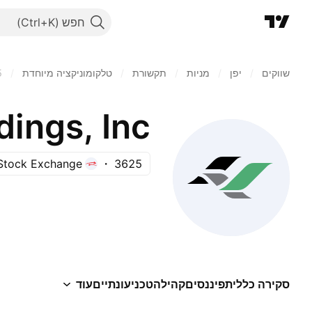
חפש
שווקים
/
יפן‏
/
מניות‏
/
תקשורת
/
טלקומוניקציה מיוחדת
/
5
ings, Inc.
Stock Exchange
3625
סקירה כללית
פיננסים
קהילה
טכני
עונתיים
עוד