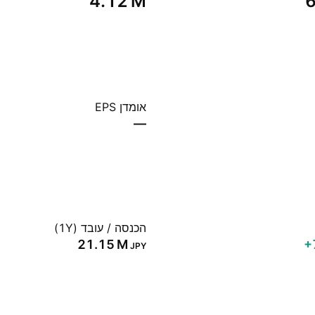
‪4.12 M‬
‪
אומדן EPS
—
הכנסה / עובד (1Y)
‪21.15 M‬
‪
JPY