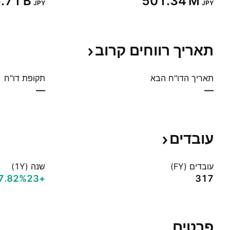
6.71 B‬
‪501.34 M‬
JPY
JPY
תאריך רווחים
קרוב
תאריך הדו"ח הבא
תקופת דו"ח
—
—
עובדים
עובדים (FY)
שנה (1Y)
+7.82%‬
+23
317
פרטים