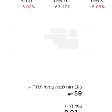
‎5‎ שנים
‎10‎ שנים
כל הזמן
−16.03%
−62.17%
−5.09%
EPS רווח למניה בסיסי (TTM)
59
JPY
בטא (1Y)