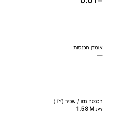
−0.01
אומדן הכנסות
—
הכנסה נטו / שכיר (1Y)
‪1.58 M‬
JPY