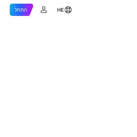
HE
התחל