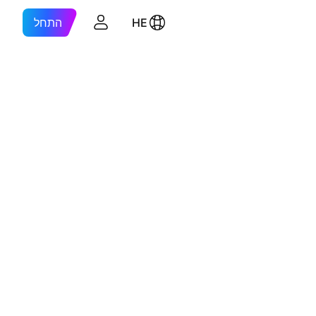
HE
התחל