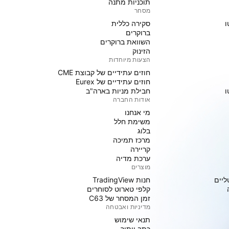
תוכניות מתנה
מסחר
ו
סקירה כללית
ברוקרים
השוואת ברוקרים
הזינוק
הצעות מיוחדות
חוזים עתידיים של קבוצת CME
חוזים עתידיים של Eurex
ו
חבילת מניות בארה"ב
אודות החברה
מי אנחנו
משימת חלל
בלוג
מרכז תמיכה
קריירה
ערכת מדיה
מוצרים
ליים
חנות TradingView
קלפי טארוט לסוחרים
זמן המסחר של C63
מדיניות ואבטחה
תנאי שימוש
כתב ויתור