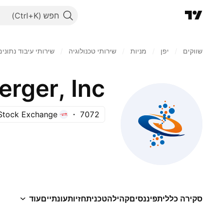
חפש
שווקים
/
יפן‏
/
מניות‏
/
שירותי טכנולוגיה
/
שירותי עיבוד נתונים
rger, Inc.
Stock Exchange
7072
סקירה כללית
פיננסים
קהילה
טכני
תחזיות
עונתיים
עוד