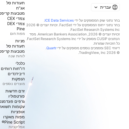
תעודות סל
עברית
אג"ח
מטבעות קריפט
צמדי CEX
בחר נתוני שוק המסופקים על ידי
ICE Data Services
.
צמדי DEX
בחר נתוני ייחוס המסופקים על ידי FactSet. זכויות יוצרים © 2026
Pine
מפות חום
זכויות יוצרים © 2026, ‏American Bankers Association. מסד
הנתונים CUSIP מסופק על ידי FactSet Research Systems Inc.
מניות‏
כל הזכויות שמורות.
תעודות סל
דיווחי SEC ומסמכים נוספים מסופקים על ידי
Quartr
.
מטבעות קריפט
© 2026 ‏TradingView, Inc.‏
לוחות שנה
כלכלי
דו"חות רווחים
דיבידנדים
הנפקות
מוצרים נוספים
זרם חדשות
פורטפוליו
גרפים פונדמנט
עקומות תשואה
אופציות
מפות מאקרו
Pine Script®
אפליקציות