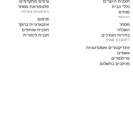
תוכנית היוצרים
גרפים מתקדמים
כללי הבית
פלטפורמת מסחר
מנחים
הזדמנויות צמיחה
רעיונות
פּרסום
מסחר
אינטגרציית ברוקר
השכלה
תוכנית שותפים
בחירות העורכים
תכנית לימודית
PINE SCRIPT
אינדיקטורים ואסטרטגיות
אשפים
פרילנסרים
מרחבים בתשלום