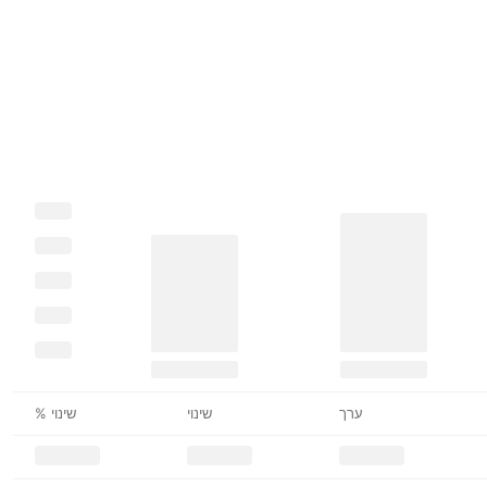
ערך
שינוי
שינוי %