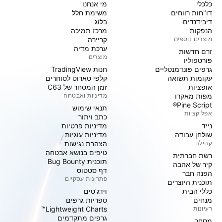
כלכלי
מי אנחנו
דו"חות רווחים
משימת חלל
דיבידנדים
בלוג
הנפקות
מרכז תמיכה
מוצרים נוספים
קריירה
ערכת מדיה
זרם חדשות
מוצרים
פורטפוליו
גרפים פונדמנטליים
חנות TradingView
עקומות תשואה
קלפי טארוט לסוחרים
אופציות
זמן המסחר של C63
מפות מאקרו
מדיניות ואבטחה
Pine Script®
תנאי שימוש
אפליקציות
כתב ויתור
נייד
מדיניות פרטיות
שולחן עבודה
מדיניות עוגיות
קהילה
הצהרת נגישות
טיפים בנושא אבטחה
רשת חברתית
תוכנית Bug Bounty
קיר של אהבה
דף סטטוס
הפנה חבר
פתרונות עסקיים
תוכנית היוצרים
כללי הבית
וידג'טים
מנחים
ספריות גרפים
רעיונות
Lightweight Charts™
גרפים מתקדמים
מסחר