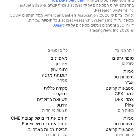
בחר נתוני שוק המסופקים על ידי
ICE Data Services
.
בחר נתוני ייחוס המסופקים על ידי FactSet. זכויות יוצרים © 2026 ‏FactSet
Research Systems Inc.‏
זכויות יוצרים © 2026, ‏American Bankers Association. מסד הנתונים CUSIP
מסופק על ידי FactSet Research Systems Inc. כל הזכויות שמורות.
דיווחי SEC ומסמכים נוספים מסופקים על ידי
Quartr
.
© 2026 ‏TradingView, Inc.‏
יותר ממוצר
כלים ומנויים
סופר גרפים
מאפיינים
סורקים
מחירון
נתוני שוק
מניות‏
תוכניות מתנה
תעודות סל
מסחר
אג"ח
מטבעות קריפטו
סקירה כללית
צמדי CEX
ברוקרים
צמדי DEX
השוואת ברוקרים
Pine
הזינוק
מפות חום
הצעות מיוחדות
מניות‏
חוזים עתידיים של קבוצת CME
תעודות סל
חוזים עתידיים של Eurex
מטבעות קריפטו
חבילת מניות בארה"ב
לוחות שנה
אודות החברה