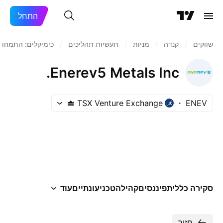
התחל
שווקים
/
קנדה
/
מניות‏
/
תעשיות תהליכים
/
כימיקלים: התמחות
Enerev5 Metals Inc.
TSX Venture Exchange
ENEV
סקירה כללית
פיננסים
קהילה
טכני
עונתיים
עוד
חזור