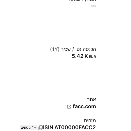
—
הכנסה נטו / שכיר (1Y)
‪5.42 K‬
EUR
אתר‏
facc.com
מזהים
ISIN
AT00000FACC2
+1 נוספים