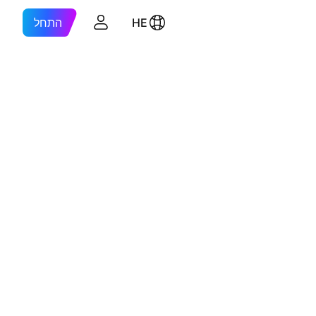
HE
התחל