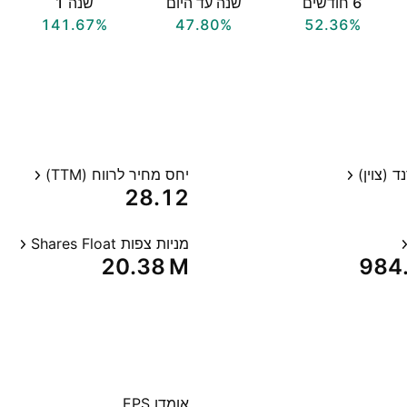
‎6‎ חודשים
שנה עד היום
שנה ‎1‎
141.67%
47.80%
52.36%
 (צוין)
יחס מחיר לרווח (TTM)
28.12
מניות צפות Shares Float
‪20.38 M‬
‪984
אומדן EPS