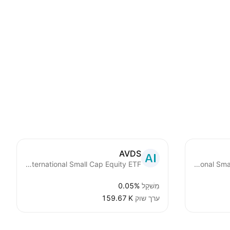
AVDS
Avantis International Small Cap Equity ETF
iShares International SmallCap Equity Factor ETF
מִשׁקָל
0.05%
ערך שוק
‪159.67 K‬