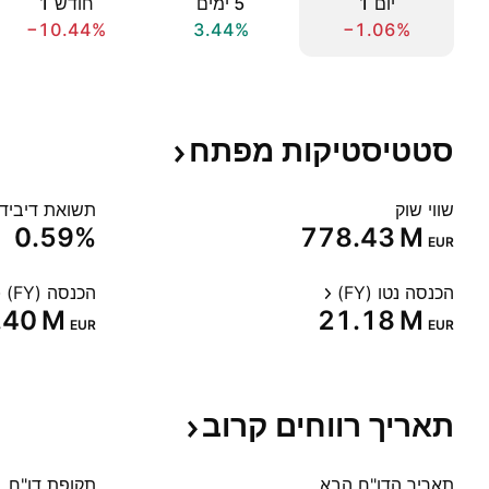
יום ‎1‎
‎5‎ ימים
חודש ‎1‎
−10.44%
3.44%
−1.06%
סטטיסטיקות
מפתח
שווי שוק
תשואת דיבידנד
0.59%
‪778.43 M‬
EUR
הכנסה נטו (FY)
הכנסה (FY)
.40 M‬
‪21.18 M‬
EUR
EUR
תאריך רווחים
קרוב
תאריך הדו"ח הבא
תקופת דו"ח