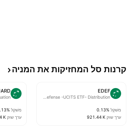
קרנות סל המחזיקות את
המניה
UARD
EDEF
BNP Paribas Easy SICAV - Bloomberg Europe Defense -UCITS ETF- Distribution
מִשׁקָל
0.13%
מִשׁקָל
.13%
ערך שוק
‪921.44 K‬
ערך שוק
4 K‬