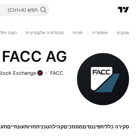
חפש
שווקים
/
אוסטריה
/
מניות‏
/
טכנולוגיה אלקטרונית
/
הגנה וחלל
FACC AG
Stock Exchange
FACC
סקירה כללית
פיננסים
מסמכים
קהילה
טכני
תחזיות
עונתיים
תעו