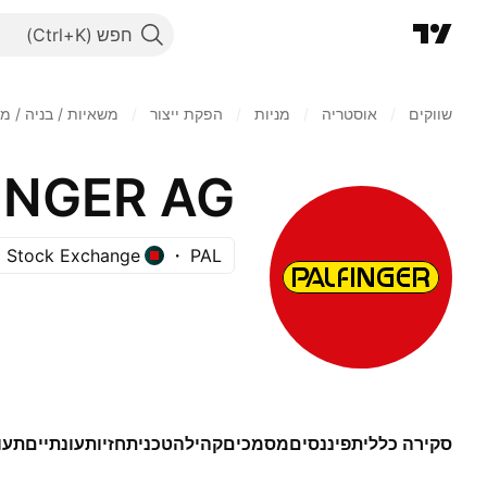
חפש
שווקים
/
אוסטריה
/
מניות‏
/
הפקת ייצור
/
משאיות / בניה / מ
INGER AG
a Stock Exchange
PAL
סקירה כללית
פיננסים
מסמכים
קהילה
טכני
תחזיות
עונתיים
תעו