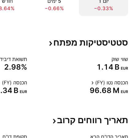
יום ‎1‎
‎5‎ ימים
חודש ‎1‎
8.64%
−0.66%
−0.33%
סטטיסטיקות
מפתח
שווי שוק
תשואת דיבידנד
2.98%
‪1.14 B‬
EUR
הכנסה נטו (FY)
הכנסה (FY)
2.34 B‬
‪96.68 M‬
EUR
EUR
תאריך רווחים
קרוב
תאריך הדו"ח הבא
תקופת דו"ח