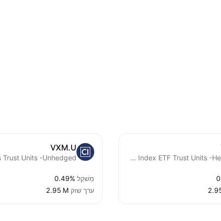
VXM.U
CI Morningstar International Value Index ETF Trust Units -Hedged-
0
מִשׁקָל
0.49%
‪2.9
ערך שוק
‪2.95 M‬