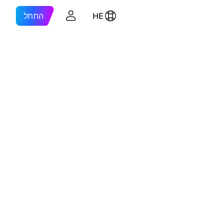
HE
התחל