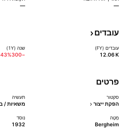
—
—
עובדים
עובדים (FY)
שנה (1Y)
.43%‬
−300
‪12.06 K‬
פרטים
סקטור
תעשיה
הפקת ייצור
משאיות / בנ
מַטֶה
נוסד
1932
Bergheim