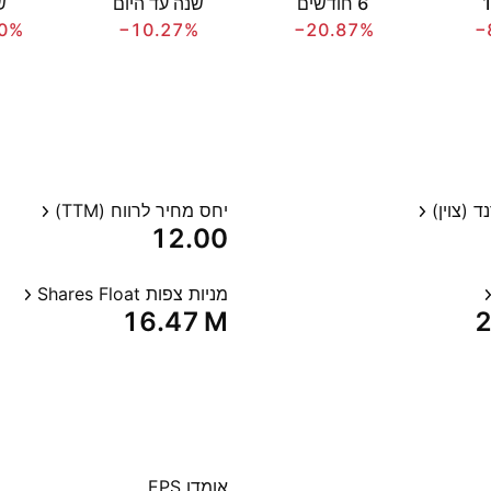
‎6‎ חודשים
שנה עד היום
שנ
0%
−10.27%
−20.87%
−
 (צוין)
יחס מחיר לרווח (TTM)
12.00
מניות צפות Shares Float
‪16.47 M‬
‪
אומדן EPS