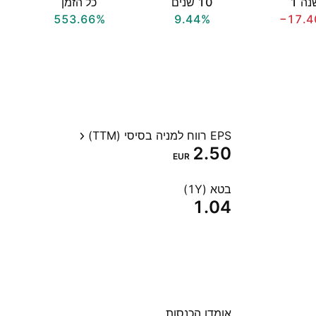
ה ‎1‎
‎10‎ שנים
כל הזמן
553.66%
9.44%
−17.4
EPS רווח למניה בסיסי (TTM)
2.50
EUR
בטא (1Y)
1.04
אומדן הכנסות