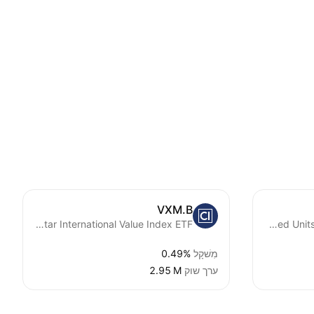
VXM.B
CI Morningstar International Value Index ETF
CI Morningstar International Value Index ETF US Dollar-Denominated Unhedged Units Trust Units -Unhedged-
מִשׁקָל
0.49%
ערך שוק
‪2.95 M‬