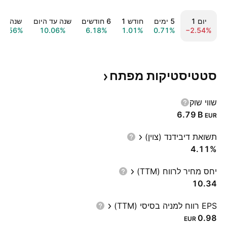
יום ‎1‎
‎5‎ ימים
חודש ‎1‎
‎6‎ חודשים
שנה עד היום
שנה ‎1‎
7.56%
10.06%
6.18%
1.01%
0.71%
−2.54%
סטטיסטיקות
מפתח
שווי שוק
‪6.79 B‬
EUR
תשואת דיבידנד (צוין)
4.11%
יחס מחיר לרווח (TTM)
10.34
EPS רווח למניה בסיסי (TTM)
0.98
EUR