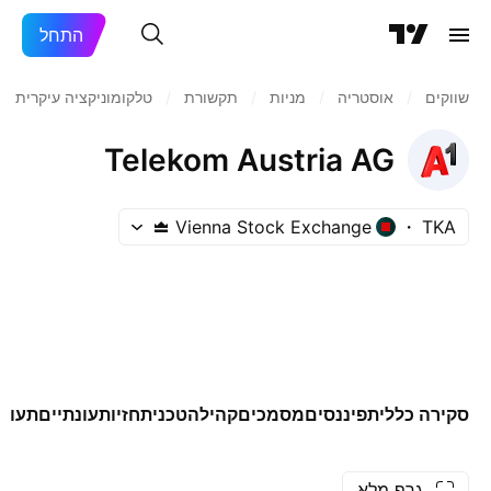
התחל
שווקים
/
אוסטריה
/
מניות‏
/
תקשורת
/
טלקומוניקציה עיקרית
/
Telekom Austria AG
Vienna Stock Exchange
TKA
סקירה כללית
פיננסים
מסמכים
קהילה
טכני
תחזיות
עונתיים
תעודו
גרף מלא