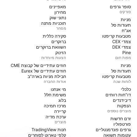
סופר גרפים
מאפיינים
סורקים
מחירון
נתוני שוק
מניות‏
תוכניות מתנה
תעודות סל
מסחר
אג"ח
מטבעות קריפטו
סקירה כללית
צמדי CEX
ברוקרים
צמדי DEX
השוואת ברוקרים
Pine
הזינוק
מפות חום
הצעות מיוחדות
מניות‏
חוזים עתידיים של קבוצת CME
תעודות סל
חוזים עתידיים של Eurex
מטבעות קריפטו
חבילת מניות בארה"ב
לוחות שנה
אודות החברה
כלכלי
מי אנחנו
דו"חות רווחים
משימת חלל
דיבידנדים
בלוג
הנפקות
מרכז תמיכה
מוצרים נוספים
קריירה
ערכת מדיה
זרם חדשות
מוצרים
פורטפוליו
גרפים פונדמנטליים
חנות TradingView
עקומות תשואה
קלפי טארוט לסוחרים