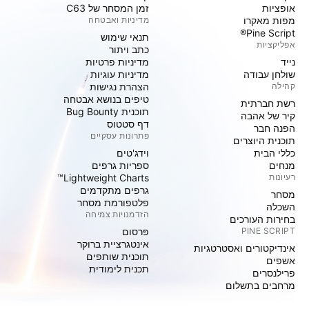
אופציות
זמן המסחר של C63
מפות מאקרו
מדיניות ואבטחה
Pine Script®
תנאי שימוש
אפליקציות
כתב ויתור
נייד
מדיניות פרטיות
שולחן עבודה
מדיניות עוגיות
קהילה
הצהרת נגישות
טיפים בנושא אבטחה
רשת חברתית
תוכנית Bug Bounty
קיר של אהבה
דף סטטוס
הפנה חבר
פתרונות עסקיים
תוכנית היוצרים
כללי הבית
וידג'טים
מנחים
ספריות גרפים
רעיונות
Lightweight Charts™
גרפים מתקדמים
מסחר
פלטפורמת מסחר
השכלה
הזדמנויות צמיחה
בחירות העורכים
PINE SCRIPT
פּרסום
אינטגרציית ברוקר
אינדיקטורים ואסטרטגיות
תוכנית שותפים
אשפים
תכנית לימודית
פרילנסרים
מרחבים בתשלום