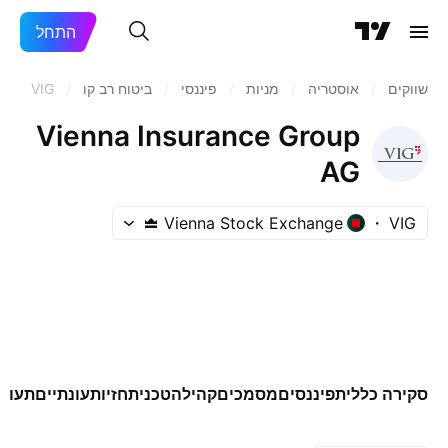
התחל
שווקים
/
אוסטריה
/
מניות‏
/
פיננסי
/
ביטוח רב קו
/
VIG
Vienna Insurance Group
AG
Vienna Stock Exchange
VIG
סקירה כללית
פיננסים
מסמכים
קהילה
טכני
תחזיות
עונתיים
תעודו