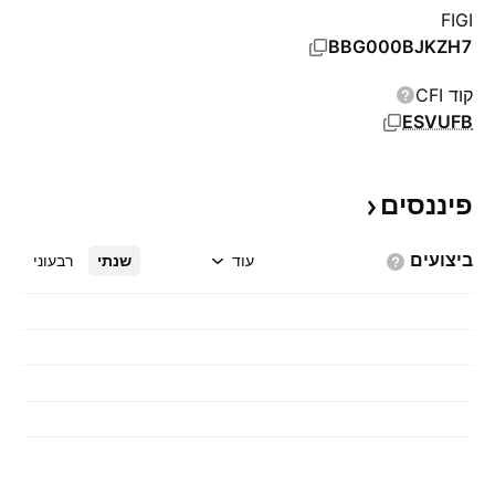
FIGI
BBG000BJKZH7
קוד CFI
ESVUFB
פיננסים
ביצועים
עוד
שנתי
רבעוני