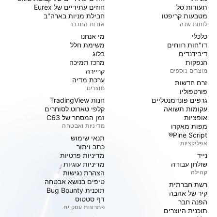
תעודות סל
חוזים עתידיים של Eurex
מטבעות קריפטו
חבילת מניות בארה"ב
לוחות שנה
אודות החברה
כלכלי
מי אנחנו
דו"חות רווחים
משימת חלל
דיבידנדים
בלוג
הנפקות
מרכז תמיכה
מוצרים נוספים
קריירה
ערכת מדיה
זרם חדשות
מוצרים
פורטפוליו
גרפים פונדמנטליים
חנות TradingView
עקומות תשואה
קלפי טארוט לסוחרים
אופציות
זמן המסחר של C63
מפות מאקרו
מדיניות ואבטחה
Pine Script®
תנאי שימוש
אפליקציות
כתב ויתור
נייד
מדיניות פרטיות
שולחן עבודה
מדיניות עוגיות
קהילה
הצהרת נגישות
טיפים בנושא אבטחה
רשת חברתית
תוכנית Bug Bounty
קיר של אהבה
דף סטטוס
הפנה חבר
פתרונות עסקיים
תוכנית היוצרים