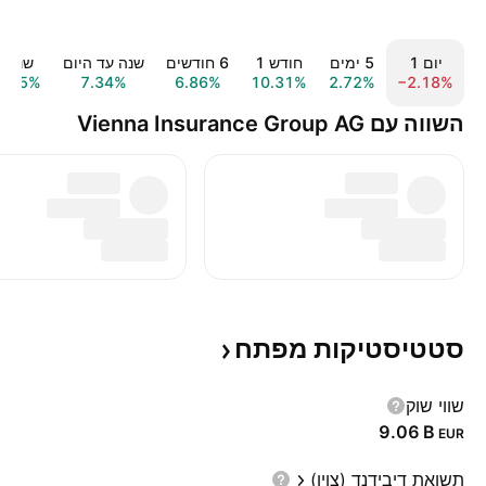
יום ‎1‎
‎5‎ ימים
חודש ‎1‎
‎6‎ חודשים
שנה עד היום
שנה ‎1‎
0.95%
7.34%
6.86%
10.31%
2.72%
−2.18%
השווה עם Vienna Insurance Group AG
סטטיסטיקות
מפתח
שווי שוק
‪9.06 B‬
EUR
תשואת דיבידנד (צוין)