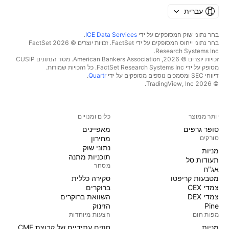
עברית
בחר נתוני שוק המסופקים על ידי
ICE Data Services
.
בחר נתוני ייחוס המסופקים על ידי FactSet. זכויות יוצרים © 2026 ‏FactSet
Research Systems Inc.‏
זכויות יוצרים © 2026, ‏American Bankers Association. מסד הנתונים CUSIP
מסופק על ידי FactSet Research Systems Inc. כל הזכויות שמורות.
דיווחי SEC ומסמכים נוספים מסופקים על ידי
Quartr
.
© 2026 ‏TradingView, Inc.‏
יותר ממוצר
כלים ומנויים
סופר גרפים
מאפיינים
סורקים
מחירון
נתוני שוק
מניות‏
תוכניות מתנה
תעודות סל
מסחר
אג"ח
מטבעות קריפטו
סקירה כללית
צמדי CEX
ברוקרים
צמדי DEX
השוואת ברוקרים
Pine
הזינוק
מפות חום
הצעות מיוחדות
מניות‏
חוזים עתידיים של קבוצת CME