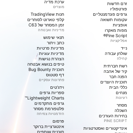
ערכת מדיה
זרם חדשות
מוצרים
פורטפוליו
גרפים פונדמנטליים
חנות TradingView
עקומות תשואה
קלפי טארוט לסוחרים
אופציות
זמן המסחר של C63
מפות מאקרו
מדיניות ואבטחה
Pine Script®
תנאי שימוש
אפליקציות
כתב ויתור
נייד
מדיניות פרטיות
שולחן עבודה
מדיניות עוגיות
קהילה
הצהרת נגישות
טיפים בנושא אבטחה
רשת חברתית
תוכנית Bug Bounty
קיר של אהבה
דף סטטוס
הפנה חבר
פתרונות עסקיים
תוכנית היוצרים
כללי הבית
וידג'טים
מנחים
ספריות גרפים
רעיונות
Lightweight Charts™
גרפים מתקדמים
מסחר
פלטפורמת מסחר
השכלה
הזדמנויות צמיחה
בחירות העורכים
PINE SCRIPT
פּרסום
אינטגרציית ברוקר
אינדיקטורים ואסטרטגיות
תוכנית שותפים