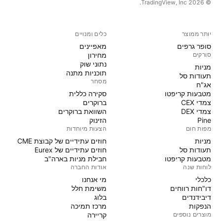
© 2026 ‏TradingView, Inc.‏
יותר ממוצר
כלים ומנויים
סופר גרפים
מאפיינים
סורקים
מחירון
נתוני שוק
מניות‏
תוכניות מתנה
תעודות סל
מסחר
אג"ח
מטבעות קריפטו
סקירה כללית
צמדי CEX
ברוקרים
צמדי DEX
השוואת ברוקרים
Pine
הזינוק
מפות חום
הצעות מיוחדות
מניות‏
חוזים עתידיים של קבוצת CME
תעודות סל
חוזים עתידיים של Eurex
מטבעות קריפטו
חבילת מניות בארה"ב
לוחות שנה
אודות החברה
כלכלי
מי אנחנו
דו"חות רווחים
משימת חלל
דיבידנדים
בלוג
הנפקות
מרכז תמיכה
מוצרים נוספים
קריירה