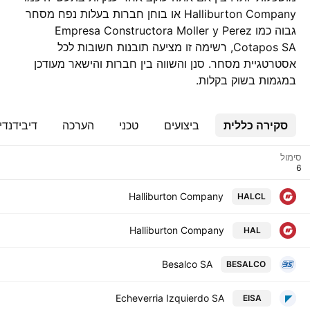
Halliburton Company או בוחן חברות בעלות נפח מסחר
גבוה כמו Empresa Constructora Moller y Perez
Cotapos SA, רשימה זו מציעה תובנות חשובות לכל
אסטרטגיית מסחר. סנן והשווה בין חברות והישאר מעודכן
במגמות בשוק בקלות.
סקירה כללית
ביצועים
טכני
הערכה
דיבידנדי
סימול
Halliburton Company
HALCL
Halliburton Company
HAL
Besalco SA
BESALCO
Echeverria Izquierdo SA
EISA