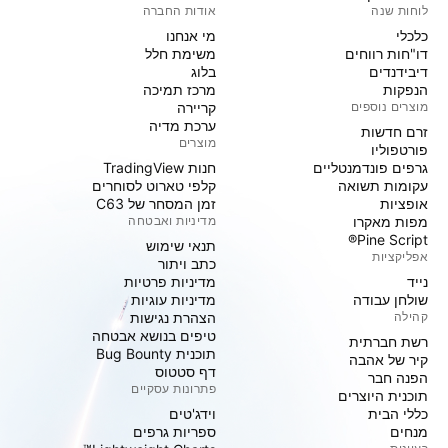
אודות החברה
לוחות שנה
מי אנחנו
כלכלי
משימת חלל
דו"חות רווחים
בלוג
דיבידנדים
מרכז תמיכה
הנפקות
קריירה
מוצרים נוספים
ערכת מדיה
זרם חדשות
מוצרים
פורטפוליו
חנות TradingView
גרפים פונדמנטליים
קלפי טארוט לסוחרים
עקומות תשואה
זמן המסחר של C63
אופציות
מדיניות ואבטחה
מפות מאקרו
Pine Script®
תנאי שימוש
אפליקציות
כתב ויתור
מדיניות פרטיות
נייד
מדיניות עוגיות
שולחן עבודה
הצהרת נגישות
קהילה
טיפים בנושא אבטחה
רשת חברתית
תוכנית Bug Bounty
קיר של אהבה
דף סטטוס
הפנה חבר
פתרונות עסקיים
תוכנית היוצרים
וידג'טים
כללי הבית
ספריות גרפים
מנחים