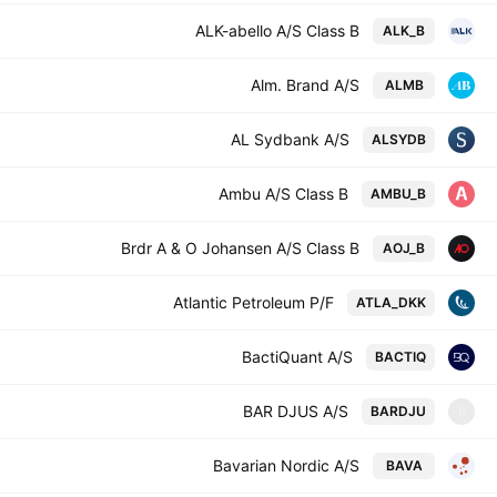
ALK-abello A/S Class B
ALK_B
Alm. Brand A/S
ALMB
AL Sydbank A/S
ALSYDB
Ambu A/S Class B
AMBU_B
Brdr A & O Johansen A/S Class B
AOJ_B
Atlantic Petroleum P/F
ATLA_DKK
BactiQuant A/S
BACTIQ
BAR DJUS A/S
BARDJU
B
Bavarian Nordic A/S
BAVA