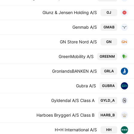
Glunz & Jensen Holding A/S
GJ
Genmab A/S
GMAB
GN Store Nord A/S
GN
GreenMobility A/S
GREENM
GronlandsBANKEN A/S
GRLA
Gubra A/S
GUBRA
Gyldendal A/S Class A
GYLD_A
Harboes Bryggeri A/S Class B
HARB_B
H+H International A/S
HH