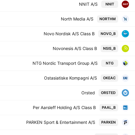
NNIT A/S
NNIT
North Media A/S
NORTHM
Novo Nordisk A/S Class B
NOVO_B
Novonesis A/S Class B
NSIS_B
NTG Nordic Transport Group A/S
NTG
Ostasiatiske Kompagni A/S
OKEAC
Orsted
ORSTED
Per Aarsleff Holding A/S Class B
PAAL_B
PARKEN Sport & Entertainment A/S
PARKEN