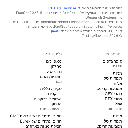
.
ICE Data Services
בחר נתוני שוק המסופקים על ידי
בחר נתוני ייחוס המסופקים על ידי FactSet. זכויות יוצרים © 2026 ‏FactSet
Research Systems Inc.‏
זכויות יוצרים © 2026, ‏American Bankers Association. מסד הנתונים CUSIP
מסופק על ידי FactSet Research Systems Inc. כל הזכויות שמורות.
.
Quartr
דיווחי SEC ומסמכים נוספים מסופקים על ידי
© 2026 ‏TradingView, Inc.‏
כלים ומנויים
יותר ממוצר
מאפיינים
סופר גרפים
מחירון
סורקים
נתוני שוק
מניות‏
תוכניות מתנה
תעודות סל
מסחר
אג"ח
סקירה כללית
מטבעות קריפטו
ברוקרים
צמדי CEX
השוואת ברוקרים
צמדי DEX
הזינוק
Pine
הצעות מיוחדות
מפות חום
חוזים עתידיים של קבוצת CME
מניות‏
חוזים עתידיים של Eurex
תעודות סל
חבילת מניות בארה"ב
מטבעות קריפטו