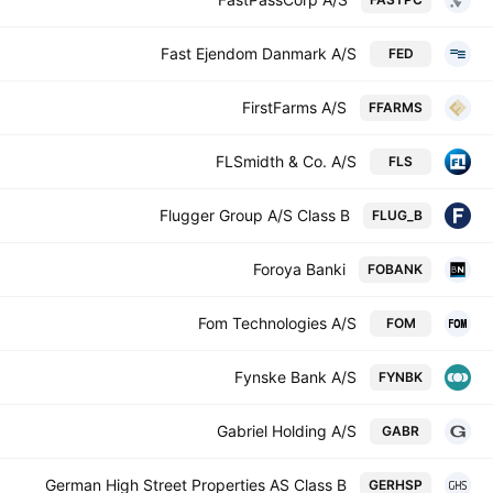
Fast Ejendom Danmark A/S
FED
FirstFarms A/S
FFARMS
FLSmidth & Co. A/S
FLS
Flugger Group A/S Class B
FLUG_B
Foroya Banki
FOBANK
Fom Technologies A/S
FOM
Fynske Bank A/S
FYNBK
Gabriel Holding A/S
GABR
German High Street Properties AS Class B
GERHSP