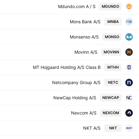
Mdundo.com A / S
MDUNDO
Mons Bank A/S
MNBA
Monsenso A/S
MONSO
Movinn A/S
MOVINN
MT Hojgaard Holding A/S Class B
MTHH
Netcompany Group A/S
NETC
NewCap Holding A/S
NEWCAP
Nexcom A/S
NEXCOM
NKT A/S
NKT