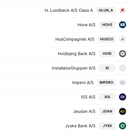
H. Lundbeck A/S Class A
HLUN_A
Hove A/S
HOVE
HusCompagniet A/S
HUSCO
Hvidbjerg Bank A/S
HVID
InstallatorGruppen A/S
IG
I
Impero A/S
IMPERO
ISS A/S
ISS
Jeudan A/S
JDAN
Jyske Bank A/S
JYSK