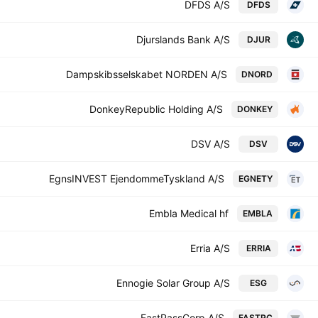
DFDS A/S
DFDS
Djurslands Bank A/S
DJUR
Dampskibsselskabet NORDEN A/S
DNORD
DonkeyRepublic Holding A/S
DONKEY
DSV A/S
DSV
EgnsINVEST EjendommeTyskland A/S
EGNETY
Embla Medical hf
EMBLA
Erria A/S
ERRIA
Ennogie Solar Group A/S
ESG
FastPassCorp A/S
FASTPC