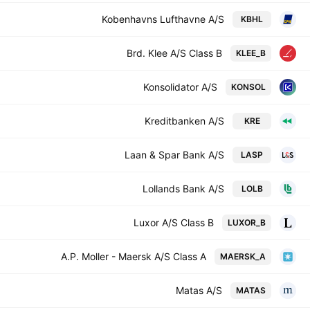
Kobenhavns Lufthavne A/S
KBHL
Brd. Klee A/S Class B
KLEE_B
Konsolidator A/S
KONSOL
Kreditbanken A/S
KRE
Laan & Spar Bank A/S
LASP
Lollands Bank A/S
LOLB
Luxor A/S Class B
LUXOR_B
A.P. Moller - Maersk A/S Class A
MAERSK_A
Matas A/S
MATAS