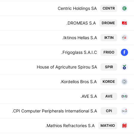
Centric Holdings SA
CENTR
DROMEAS S.A.
DROME
Iktinos Hellas S.A.
IKTIN
Frigoglass S.A.I.C.
FRIGO
House of Agriculture Spirou SA
SPIR
Kordellos Bros S.A.
KORDE
AVE S.A.
AVE
CPI Computer Peripherals International S.A.
CPI
Mathios Refractories S.A.
MATHIO