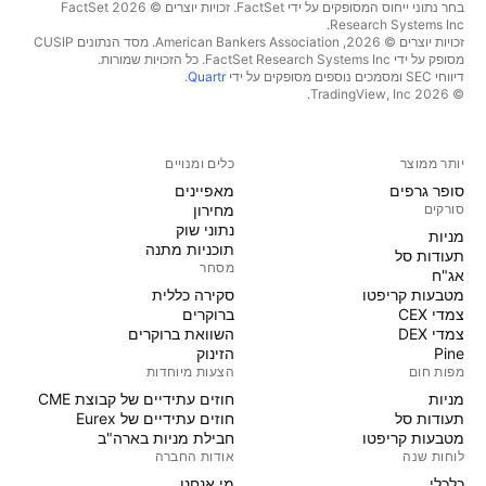
בחר נתוני ייחוס המסופקים על ידי FactSet. זכויות יוצרים © 2026 ‏FactSet
Research Systems Inc.‏
זכויות יוצרים © 2026, ‏American Bankers Association. מסד הנתונים CUSIP
מסופק על ידי FactSet Research Systems Inc. כל הזכויות שמורות.
דיווחי SEC ומסמכים נוספים מסופקים על ידי
Quartr
.
© 2026 ‏TradingView, Inc.‏
יותר ממוצר
כלים ומנויים
סופר גרפים
מאפיינים
סורקים
מחירון
נתוני שוק
מניות‏
תוכניות מתנה
תעודות סל
מסחר
אג"ח
מטבעות קריפטו
סקירה כללית
צמדי CEX
ברוקרים
צמדי DEX
השוואת ברוקרים
Pine
הזינוק
מפות חום
הצעות מיוחדות
מניות‏
חוזים עתידיים של קבוצת CME
תעודות סל
חוזים עתידיים של Eurex
מטבעות קריפטו
חבילת מניות בארה"ב
לוחות שנה
אודות החברה
כלכלי
מי אנחנו