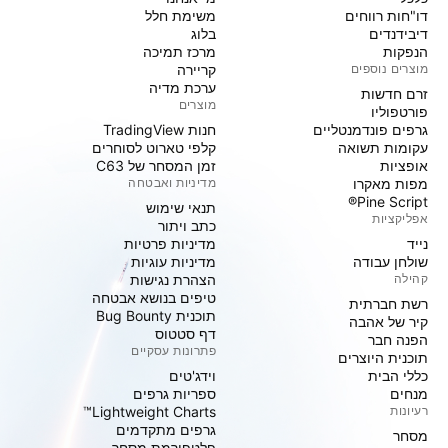
דו"חות רווחים
משימת חלל
דיבידנדים
בלוג
הנפקות
מרכז תמיכה
מוצרים נוספים
קריירה
ערכת מדיה
זרם חדשות
מוצרים
פורטפוליו
גרפים פונדמנטליים
חנות TradingView
עקומות תשואה
קלפי טארוט לסוחרים
אופציות
זמן המסחר של C63
מפות מאקרו
מדיניות ואבטחה
Pine Script®
תנאי שימוש
אפליקציות
כתב ויתור
נייד
מדיניות פרטיות
שולחן עבודה
מדיניות עוגיות
קהילה
הצהרת נגישות
טיפים בנושא אבטחה
רשת חברתית
תוכנית Bug Bounty
קיר של אהבה
דף סטטוס
הפנה חבר
פתרונות עסקיים
תוכנית היוצרים
כללי הבית
וידג'טים
מנחים
ספריות גרפים
רעיונות
Lightweight Charts™
גרפים מתקדמים
מסחר
פלטפורמת מסחר