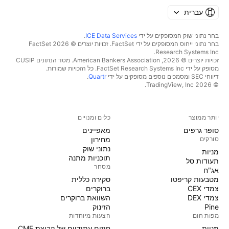
עברית
בחר נתוני שוק המסופקים על ידי
ICE Data Services
.
בחר נתוני ייחוס המסופקים על ידי FactSet. זכויות יוצרים © 2026 ‏FactSet
Research Systems Inc.‏
זכויות יוצרים © 2026, ‏American Bankers Association. מסד הנתונים CUSIP
מסופק על ידי FactSet Research Systems Inc. כל הזכויות שמורות.
דיווחי SEC ומסמכים נוספים מסופקים על ידי
Quartr
.
© 2026 ‏TradingView, Inc.‏
יותר ממוצר
כלים ומנויים
סופר גרפים
מאפיינים
סורקים
מחירון
נתוני שוק
מניות‏
תוכניות מתנה
תעודות סל
מסחר
אג"ח
מטבעות קריפטו
סקירה כללית
צמדי CEX
ברוקרים
צמדי DEX
השוואת ברוקרים
Pine
הזינוק
מפות חום
הצעות מיוחדות
מניות‏
חוזים עתידיים של קבוצת CME