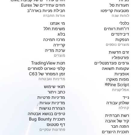
תעודות סל
חוזים עתידיים של Eurex
מטבעות קריפטו
חבילת מניות בארה"ב
לוחות שנה
אודות החברה
כלכלי
מי אנחנו
דו"חות רווחים
משימת חלל
דיבידנדים
בלוג
הנפקות
מרכז תמיכה
מוצרים נוספים
קריירה
ערכת מדיה
זרם חדשות
מוצרים
פורטפוליו
גרפים פונדמנטליים
חנות TradingView
עקומות תשואה
קלפי טארוט לסוחרים
אופציות
זמן המסחר של C63
מפות מאקרו
מדיניות ואבטחה
Pine Script®
תנאי שימוש
אפליקציות
כתב ויתור
נייד
מדיניות פרטיות
שולחן עבודה
מדיניות עוגיות
קהילה
הצהרת נגישות
טיפים בנושא אבטחה
רשת חברתית
תוכנית Bug Bounty
קיר של אהבה
דף סטטוס
הפנה חבר
פתרונות עסקיים
תוכנית היוצרים