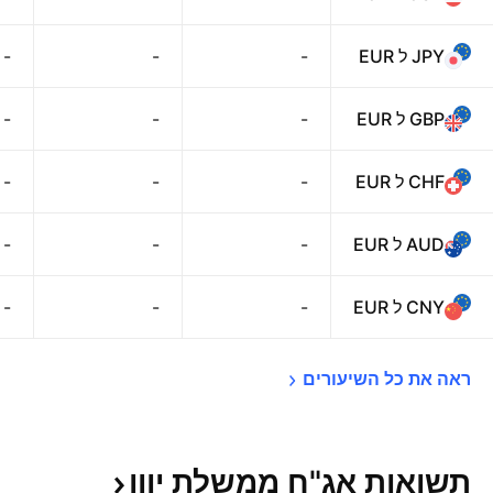
JPY ל EUR
-
-
-
GBP ל EUR
-
-
-
CHF ל EUR
-
-
-
AUD ל EUR
-
-
-
CNY ל EUR
-
-
-
ראה את כל 
השיעורים
תשואות אג"ח ממשלת
יוון