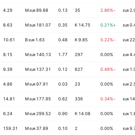
4.29
89.88 M
0.13
35
−2.86%
2.
EUR
EUR
8.63
181.07 M
0.35
14.75 K
+0.21%
0.
EUR
EUR
10.61
1.63 B
0.48
9.85 K
−0.22%
22
EUR
EUR
8.15
140.13 M
1.77
297
0.00%
4.
EUR
EUR
9.39
137.31 M
0.12
627
−0.48%
1.
EUR
EUR
4.86
97.91 M
0.03
23
0.00%
2.
EUR
EUR
14.81
177.95 M
0.62
336
−0.34%
14
EUR
EUR
6.24
299.52 M
0.90
14.08 K
0.00%
1.
EUR
EUR
159.31
37.89 M
0.10
2
0.00%
9.
EUR
EUR