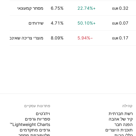
0.32
+22.74%
6.75%
מסחר קמעונאי
EUR
0.07
+50.10%
4.71%
שירותים
EUR
0.17
−5.94%
8.09%
מוצרי צריכה שאינם בני-
EUR
קהילה
פתרונות עסקיים
רשת חברתית
וידג'טים
קיר של אהבה
ספריות גרפים
הפנה חבר
Lightweight Charts™
תוכנית היוצרים
גרפים מתקדמים
כללי הבית
פלטפורמת מסחר