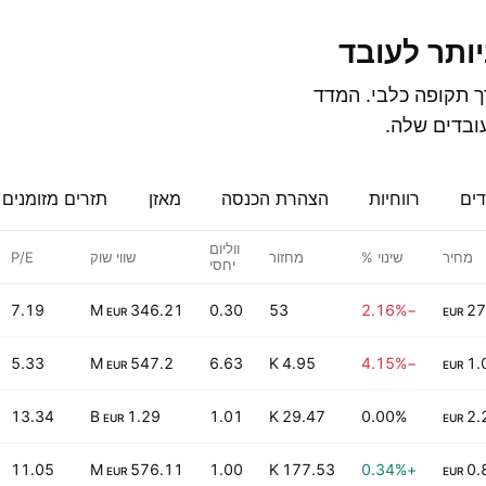
יותר לעובד
ך תקופה כלבי. המדד
ובדים שלה.
דים
רווחיות
הצהרת הכנסה
מאזן
תזרים מזומנים
ווליום
מחיר
שינוי %
מחזור
שווי שוק
P/E
יחסי
7.19
346.21 M
0.30
53
−2.16%
27
EUR
EUR
5.33
547.2 M
6.63
4.95 K
−4.15%
1.
EUR
EUR
13.34
1.29 B
1.01
29.47 K
0.00%
2.
EUR
EUR
11.05
576.11 M
1.00
177.53 K
+0.34%
0.
EUR
EUR