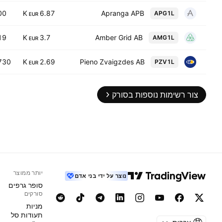
00
6.87 K
Apranga APB
APG1L
EUR
19
3.7 K
Amber Grid AB
AMG1L
EUR
730
2.69 K
Pieno Zvaigzdes AB
PZV1L
EUR
צור רשימות נוספות בסורק
יותר ממוצר
נוצר על ידי בני אדם
סופר גרפים
סורקים
מניות‏
תעודות סל