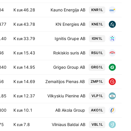
04
46.28 K
Kauno Energija AB
KNR1L
EUR
477
43.78 K
KN Energies AB
KNE1L
EUR
.40
33.79 K
Ignitis Grupe AB
IGN1L
EUR
46
15.43 K
Rokiskio suris AB
RSU1L
EUR
040
14.95 K
Grigeo Group AB
GRG1L
EUR
56
14.69 K
Zemaitijos Pienas AB
ZMP1L
EUR
.85
12.37 K
Vilkyskiu Pienine AB
VLP1L
EUR
800
10.1 K
AB Akola Group
AKO1L
EUR
75
7.8 K
Vilniaus Baldai AB
VBL1L
EUR