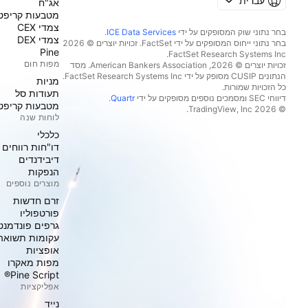
עברית
אג"ח
מטבעות קריפט
צמדי CEX
בחר נתוני שוק המסופקים על ידי
ICE Data Services
.
צמדי DEX
בחר נתוני ייחוס המסופקים על ידי FactSet. זכויות יוצרים © 2026
Pine
מפות חום
זכויות יוצרים © 2026, ‏American Bankers Association. מסד
הנתונים CUSIP מסופק על ידי FactSet Research Systems Inc.
מניות‏
כל הזכויות שמורות.
תעודות סל
דיווחי SEC ומסמכים נוספים מסופקים על ידי
Quartr
.
מטבעות קריפט
© 2026 ‏TradingView, Inc.‏
לוחות שנה
כלכלי
דו"חות רווחים
דיבידנדים
הנפקות
מוצרים נוספים
זרם חדשות
פורטפוליו
גרפים פונדמנט
עקומות תשואה
אופציות
מפות מאקרו
Pine Script®
אפליקציות
נייד