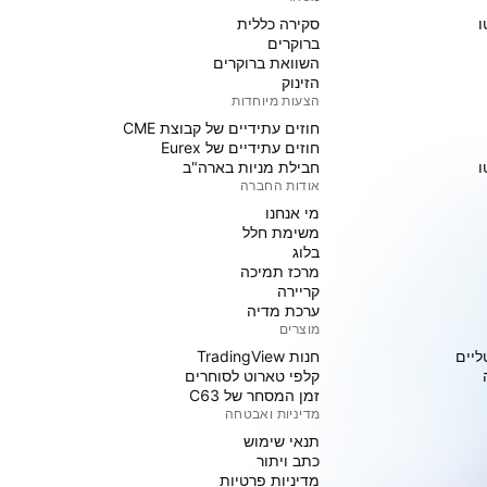
ו
סקירה כללית
ברוקרים
השוואת ברוקרים
הזינוק
הצעות מיוחדות
חוזים עתידיים של קבוצת CME
חוזים עתידיים של Eurex
ו
חבילת מניות בארה"ב
אודות החברה
מי אנחנו
משימת חלל
בלוג
מרכז תמיכה
קריירה
ערכת מדיה
מוצרים
ליים
חנות TradingView
קלפי טארוט לסוחרים
זמן המסחר של C63
מדיניות ואבטחה
תנאי שימוש
כתב ויתור
מדיניות פרטיות