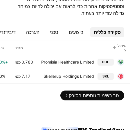
וסטטיסטיקות אחרות כדי לראות אם יכולה להיות צמיחה
גדולה עוד יותר בעתיד.
סקירה כללית
ביצועים
טכני
הערכה
דיבידנדי
סימול
מחיר
שינ
+4.00%
0.780
Promisia Healthcare Limited
PHL
NZD
00%
7.17
Skellerup Holdings Limited
SKL
NZD
צור רשימות נוספות בסורק