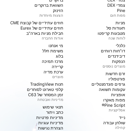
צמדי DEX
השוואת ברוקרים
Pine
הזינוק
מפות חום
הצעות מיוחדות
מניות‏
חוזים עתידיים של קבוצת CME
תעודות סל
חוזים עתידיים של Eurex
מטבעות קריפטו
חבילת מניות בארה"ב
לוחות שנה
אודות החברה
כלכלי
מי אנחנו
דו"חות רווחים
משימת חלל
דיבידנדים
בלוג
הנפקות
מרכז תמיכה
מוצרים נוספים
קריירה
ערכת מדיה
זרם חדשות
מוצרים
פורטפוליו
גרפים פונדמנטליים
חנות TradingView
עקומות תשואה
קלפי טארוט לסוחרים
אופציות
זמן המסחר של C63
מפות מאקרו
מדיניות ואבטחה
Pine Script®
תנאי שימוש
אפליקציות
כתב ויתור
נייד
מדיניות פרטיות
שולחן עבודה
מדיניות עוגיות
קהילה
הצהרת נגישות