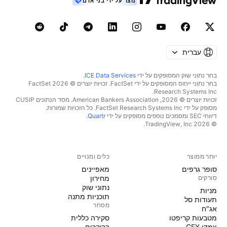
נוצר על ידי בני אדם
עברית
בחר נתוני שוק המסופקים על ידי
ICE Data Services
.
בחר נתוני ייחוס המסופקים על ידי FactSet. זכויות יוצרים © 2026 ‏FactSet
Research Systems Inc.‏
זכויות יוצרים © 2026, ‏American Bankers Association. מסד הנתונים CUSIP
מסופק על ידי FactSet Research Systems Inc. כל הזכויות שמורות.
דיווחי SEC ומסמכים נוספים מסופקים על ידי
Quartr
.
© 2026 ‏TradingView, Inc.‏
יותר ממוצר
כלים ומנויים
סופר גרפים
מאפיינים
סורקים
מחירון
נתוני שוק
מניות‏
תוכניות מתנה
תעודות סל
מסחר
אג"ח
מטבעות קריפטו
סקירה כללית
צמדי CEX
ברוקרים