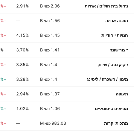
ניהול בית חולים / אחיות
2.06 B
2.91%
−0.12%
NZD
תוכנה ארוזה
1.56 B
—
−0.05%
NZD
חנויות ייחודיות
1.45 B
4.15%
−0.13%
NZD
ייצור שונה
1.41 B
3.70%
0%
NZD
זיקוק נפט / שיווק
1.4 B
3.85%
−1.17%
NZD
מימון / השכרה / ליסינג
1.4 B
3.28%
+0.91%
NZD
תעופה
1.37 B
2.94%
−1.16%
NZD
מפיצים סיטונאיים
1.06 B
1.02%
+1.44%
NZD
מתכות יקרות
983.03 M
—
−2.23%
NZD