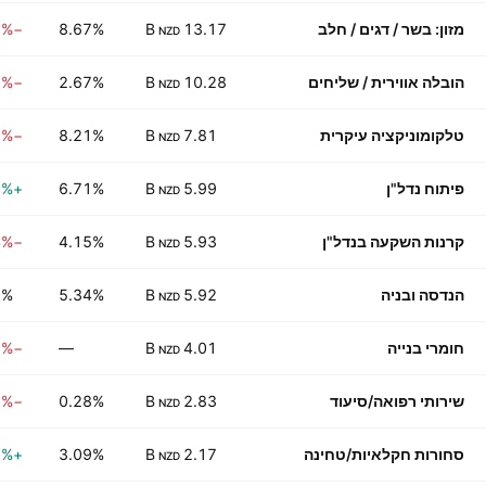
מזון: בשר / דגים / חלב
13.17 B
8.67%
−0.48%
NZD
הובלה אווירית / שליחים
10.28 B
2.67%
−0.73%
NZD
טלקומוניקציה עיקרית
7.81 B
8.21%
−0.59%
NZD
פיתוח נדל"ן
5.99 B
6.71%
+0.03%
NZD
קרנות השקעה בנדל"ן
5.93 B
4.15%
−0.24%
NZD
הנדסה ובניה
5.92 B
5.34%
0%
NZD
חומרי בנייה
4.01 B
—
−0.53%
NZD
שירותי רפואה/סיעוד
2.83 B
0.28%
−0.88%
NZD
סחורות חקלאיות/טחינה
2.17 B
3.09%
+0.33%
NZD