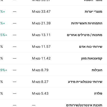
NZD
מוצרי יערות
33.47 M
—
+1.56%
NZD
התמחויות תעשייתיות
21.39 M
—
+1.16%
NZD
מתכות / מינרלים אחרים
13.11 M
—
+17.65%
NZD
שירותי כוח אדם
11.57 M
—
0%
NZD
קמעונאות מזון
11.42 M
—
0%
NZD
הובלות
8.79 M
—
+14.29%
NZD
שירותי טכנולוגיית מידע
8.27 M
—
0%
NZD
פלדה
5.43 M
—
0%
NZD
תוכנת אינטרנט/שירותים
—
—