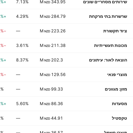
שירותים מסחריים שונים
343.95 M
7.13%
+0.51%
NZD
שרשרות בתי מרקחת
284.79 M
4.29%
+0.51%
NZD
ציוד תקשורת
223.26 M
—
−1.29%
NZD
מכונות תעשייתיות
211.38 M
3.61%
−3.11%
NZD
הוצאה לאור: עיתונים
202.3 M
8.37%
+1.42%
NZD
מוצרי פנאי
129.56 M
—
−1.10%
NZD
מזון: מגוונים
99.33 M
—
0%
NZD
מסעדות
86.36 M
5.60%
+0.21%
NZD
טקסטיל
44.91 M
—
0%
NZD
מוצרי חשמל
36.57 M
—
0%