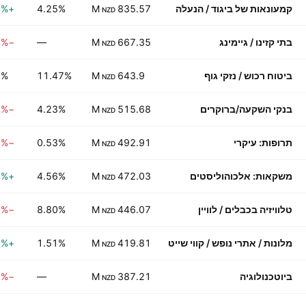
קמעונאות של ביגוד / הנעלה
835.57 M
4.25%
+0.21%
NZD
בתי קזינו / גיימינג
667.35 M
—
−1.63%
NZD
ביטוח רכוש / נזקי גוף
643.9 M
11.47%
0%
NZD
בנקי השקעה/ברוקרים
515.68 M
4.23%
−0.41%
NZD
תרופות: עיקרי
492.91 M
0.53%
−1.05%
NZD
משקאות: אלכוהוליסטים
472.03 M
4.56%
+0.38%
NZD
טלוויזיה בכבלים / לוויין
446.07 M
8.80%
−1.52%
NZD
מלונות / אתרי נופש / קווי שייט
419.81 M
1.51%
+1.30%
NZD
ביוטכנולוגיה
387.21 M
—
−2.66%
NZD