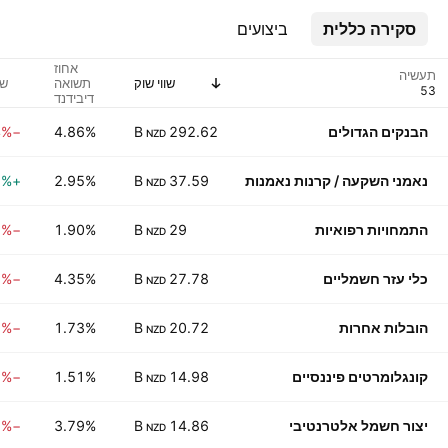
סקירה כללית
ביצועים
אחוז
תעשיה
שווי שוק
תשואה
שי
דיבידנד
(כפי
שצוין)
הבנקים הגדולים
292.62 B
4.86%
−0.94%
NZD
נאמני השקעה / קרנות נאמנות
37.59 B
2.95%
+0.45%
NZD
התמחויות רפואיות
29 B
1.90%
−1.31%
NZD
כלי עזר חשמליים
27.78 B
4.35%
−0.25%
NZD
הובלות אחרות
20.72 B
1.73%
−1.93%
NZD
קונגלומרטים פיננסיים
14.98 B
1.51%
−0.86%
NZD
יצור חשמל אלטרנטיבי
14.86 B
3.79%
−0.18%
NZD