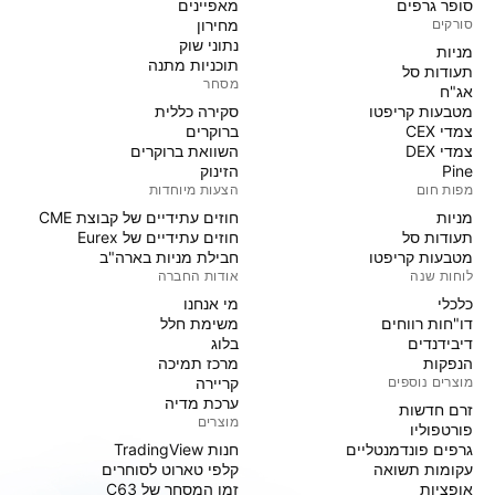
סופר גרפים
מאפיינים
סורקים
מחירון
נתוני שוק
מניות‏
תוכניות מתנה
תעודות סל
מסחר
אג"ח
מטבעות קריפטו
סקירה כללית
צמדי CEX
ברוקרים
צמדי DEX
השוואת ברוקרים
Pine
הזינוק
מפות חום
הצעות מיוחדות
מניות‏
חוזים עתידיים של קבוצת CME
תעודות סל
חוזים עתידיים של Eurex
מטבעות קריפטו
חבילת מניות בארה"ב
לוחות שנה
אודות החברה
כלכלי
מי אנחנו
דו"חות רווחים
משימת חלל
דיבידנדים
בלוג
הנפקות
מרכז תמיכה
מוצרים נוספים
קריירה
ערכת מדיה
זרם חדשות
מוצרים
פורטפוליו
גרפים פונדמנטליים
חנות TradingView
עקומות תשואה
קלפי טארוט לסוחרים
אופציות
זמן המסחר של C63