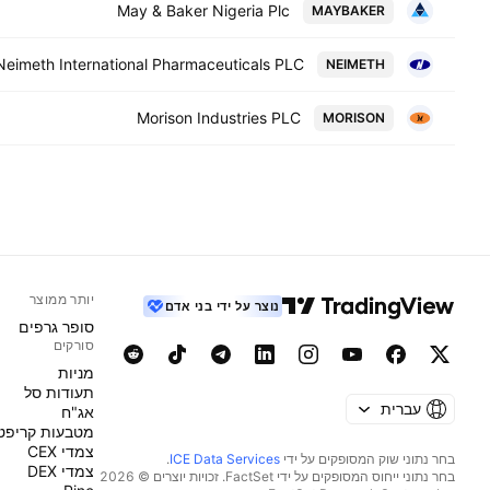
May & Baker Nigeria Plc
MAYBAKER
Neimeth International Pharmaceuticals PLC
NEIMETH
Morison Industries PLC
MORISON
יותר ממוצר
נוצר על ידי בני אדם
סופר גרפים
סורקים
מניות‏
תעודות סל
עברית
אג"ח
מטבעות קריפט
צמדי CEX
בחר נתוני שוק המסופקים על ידי
ICE Data Services
.
צמדי DEX
בחר נתוני ייחוס המסופקים על ידי FactSet. זכויות יוצרים © 2026