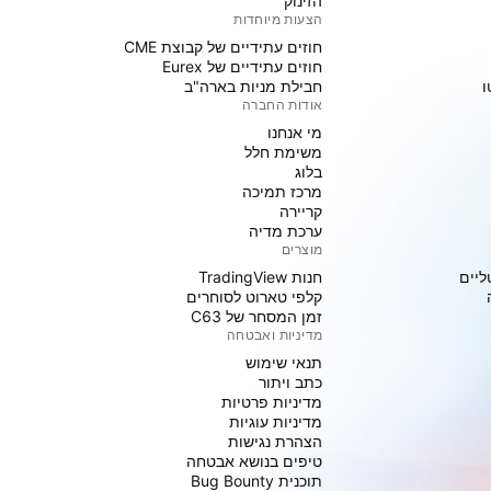
הזינוק
הצעות מיוחדות
חוזים עתידיים של קבוצת CME
חוזים עתידיים של Eurex
ו
חבילת מניות בארה"ב
אודות החברה
מי אנחנו
משימת חלל
בלוג
מרכז תמיכה
קריירה
ערכת מדיה
מוצרים
ליים
חנות TradingView
קלפי טארוט לסוחרים
זמן המסחר של C63
מדיניות ואבטחה
תנאי שימוש
כתב ויתור
מדיניות פרטיות
מדיניות עוגיות
הצהרת נגישות
טיפים בנושא אבטחה
תוכנית Bug Bounty