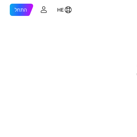
HE
התחל