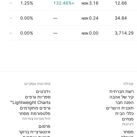
1.25%
+132.46%
3.16
12.66
אין 
NGN
0.00%
—
0.24
34.84
אין 
NGN
0.00%
—
0.00
3,714.29
אין 
NGN
קהילה
פתרונות עסקיים
רשת חברתית
וידג'טים
קיר של אהבה
ספריות גרפים
הפנה חבר
Lightweight Charts™
תוכנית היוצרים
גרפים מתקדמים
כללי הבית
פלטפורמת מסחר
מנחים
הזדמנויות צמיחה
רעיונות
פּרסום
מסחר
אינטגרציית ברוקר