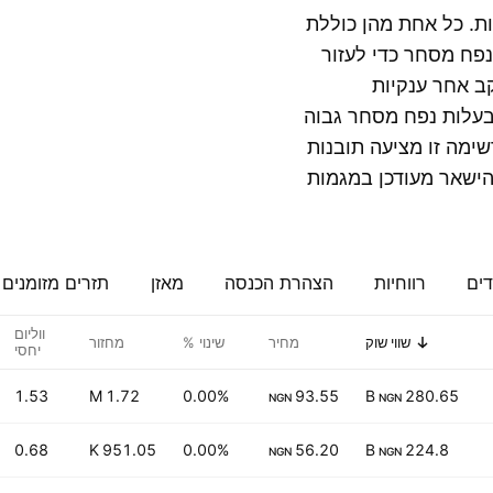
ות. כל אחת מהן כוללת
ונפח מסחר כדי לעזור
ב אחר ענקיות
Fids. או בוחן חברות בעלות נפח מסחר גבוה
Neimeth International Pharmaceuticals , רשימה זו מציעה תובנות
הישאר מעודכן במגמות
דים
רווחיות
הצהרת הכנסה
מאזן
תזרים מזומנים
ווליום
שווי שוק
מחיר
שינוי %
מחזור
יחסי
1.53
1.72 M
0.00%
93.55
280.65 B
NGN
NGN
0.68
951.05 K
0.00%
56.20
224.8 B
NGN
NGN