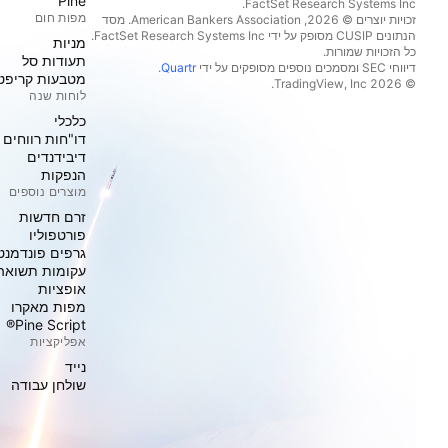
Pine
מפות חום
זכויות יוצרים © 2026, ‏American Bankers Association. מסד
הנתונים CUSIP מסופק על ידי FactSet Research Systems Inc.
מניות‏
כל הזכויות שמורות.
תעודות סל
דיווחי SEC ומסמכים נוספים מסופקים על ידי
Quartr
.
מטבעות קריפט
© 2026 ‏TradingView, Inc.‏
לוחות שנה
כלכלי
דו"חות רווחים
דיבידנדים
הנפקות
מוצרים נוספים
זרם חדשות
פורטפוליו
גרפים פונדמנט
עקומות תשואה
אופציות
מפות מאקרו
Pine Script®
אפליקציות
נייד
שולחן עבודה