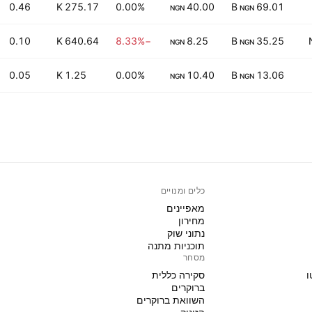
0.46
275.17 K
0.00%
40.00
69.01 B
NGN
NGN
0.10
640.64 K
−8.33%
8.25
35.25 B
NGN
NGN
0.05
1.25 K
0.00%
10.40
13.06 B
NGN
NGN
כלים ומנויים
מאפיינים
מחירון
נתוני שוק
תוכניות מתנה
מסחר
ו
סקירה כללית
ברוקרים
השוואת ברוקרים