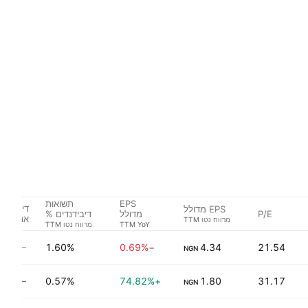
EPS
תשואות
דירוג
EPS מדולל
P/E
מדולל
דיבידנדים %
אנליסטי
צמיחה
1.60%
−0.69%
4.34
21.54
אין 
NGN
0.57%
+74.82%
1.80
31.17
אין 
NGN